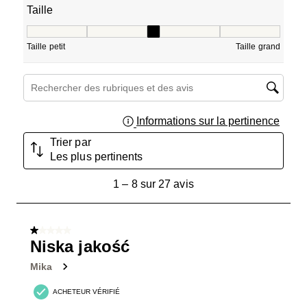
Taille
Taille, 3.3333333333333335 sur 5, où 1 est égal à Taille pe
Taille petit
Taille grand
Zone de recherche de sujet et d'avis
Informations sur la pertinence
Affich
Trier par
Les plus pertinents
1
1
–
8 sur 27
avis
à
8
sur
1 sur 5 étoiles.
27
Niska jakość
avis.
Mika
ACHETEUR VÉRIFIÉ