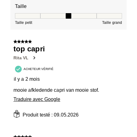
Taille
Taille, 3 sur 5, où 1 est égal à Taille petit et 5 est égal à
Taille petit
Taille grand
5 sur 5 étoiles.
top capri
Rita VL
ACHETEUR VÉRIFIÉ
il y a 2 mois
mooie afkledende capri van mooie stof.
Traduire avec Google
Produit testé :
09.05.2026