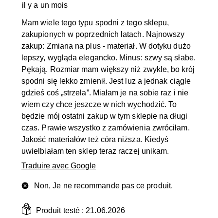
il y a un mois
Mam wiele tego typu spodni z tego sklepu,
zakupionych w poprzednich latach. Najnowszy
zakup: Zmiana na plus - materiał. W dotyku dużo
lepszy, wygląda elegancko. Minus: szwy są słabe.
Pękają. Rozmiar mam większy niż zwykle, bo krój
spodni się lekko zmienił. Jest luz a jednak ciągle
gdzieś coś „strzela”. Miałam je na sobie raz i nie
wiem czy chce jeszcze w nich wychodzić. To
będzie mój ostatni zakup w tym sklepie na długi
czas. Prawie wszystko z zamówienia zwróciłam.
Jakość materiałów też córa niższa. Kiedyś
uwielbiałam ten sklep teraz raczej unikam.
Traduire avec Google
Non, Je ne recommande pas ce produit.
Produit testé :
21.06.2026