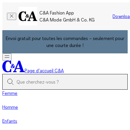
C&A Fashion App
Downloa
C&A Mode GmbH & Co. KG
Envoi gratuit pour toutes les commandes – seulement pour
une courte durée !
Page d’accueil C&A
Femme
Homme
Enfants