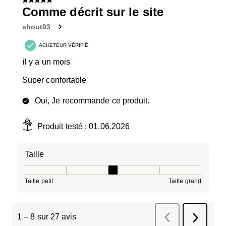
5 sur 5 étoiles.
Comme décrit sur le site
shout03
ACHETEUR VÉRIFIÉ
il y a un mois
Super confortable
Oui, Je recommande ce produit.
Produit testé :
01.06.2026
Taille
Taille, 3 sur 5, où 1 est égal à Taille petit et 5 est égal à
Taille petit
Taille grand
1
–
8 sur 27
avis
Précédent
avis
Suivant