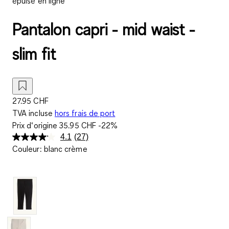
épuisé en ligne
Pantalon capri - mid waist -
slim fit
27.95 CHF
TVA incluse
hors frais de port
Prix d‘origine
35.95 CHF
-22%
4.1
(27)
Lire
Couleur
:
blanc crème
27
avis.
Lien
sur
la
même
page.