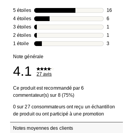
5 étoiles
étoiles
16
16 avis avec
4 étoiles
étoiles
6
6 avis avec 4
3 étoiles
étoiles
1
1 avis avec 3
2 étoiles
étoiles
1
1 avis avec 2
1 étoile
étoiles
3
3 avis avec 1
Note générale
4.1
27 avis
Ce produit est recommandé par 6
commentateur(s) sur 8 (75%)
0 sur 27 consommateurs ont reçu un échantillon
de produit ou ont participé à une promotion
Notes moyennes des clients