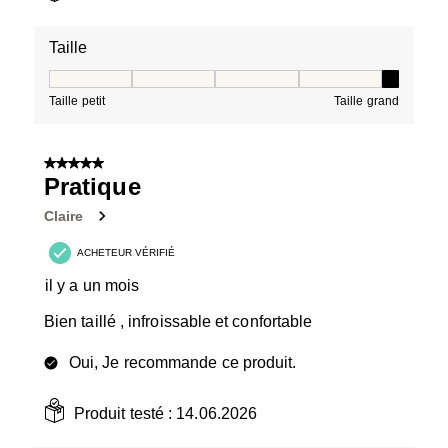
Taille
Taille, 5 sur 5, où 1 est égal à Taille petit et 5 est égal à
Taille petit
Taille grand
5 sur 5 étoiles.
Pratique
Claire
ACHETEUR VÉRIFIÉ
il y a un mois
Bien taillé , infroissable et confortable
Oui, Je recommande ce produit.
Produit testé :
14.06.2026