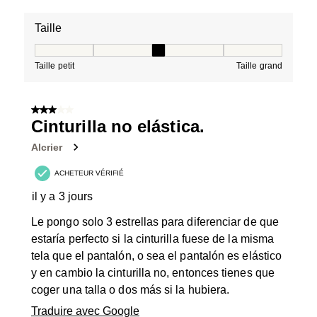
Taille
Taille, 3 sur 5, où 1 est égal à Taille petit et 5 est égal à
Taille petit
Taille grand
3 sur 5 étoiles.
Cinturilla no elástica.
Alcrier
ACHETEUR VÉRIFIÉ
il y a 3 jours
Le pongo solo 3 estrellas para diferenciar de que
estaría perfecto si la cinturilla fuese de la misma
tela que el pantalón, o sea el pantalón es elástico
y en cambio la cinturilla no, entonces tienes que
coger una talla o dos más si la hubiera.
Traduire avec Google