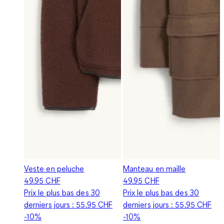
Veste en peluche
Manteau en maille
49.95 CHF
49.95 CHF
Prix le plus bas des 30
Prix le plus bas des 30
derniers jours :
55.95 CHF
derniers jours :
55.95 CHF
-10%
-10%