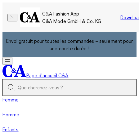
C&A Fashion App
Downloa
C&A Mode GmbH & Co. KG
Envoi gratuit pour toutes les commandes – seulement pour
une courte durée !
Page d’accueil C&A
Femme
Homme
Enfants