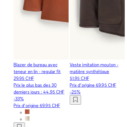
Blazer de bureau avec
Veste imitation mouton -
teneur en lin - regular fit
matière synthétique
29.95 CHF
51.95 CHF
Prix le plus bas des 30
Prix d‘origine
69.95 CHF
derniers jours :
44.95 CHF
-25%
-33%
Prix d‘origine
69.95 CHF