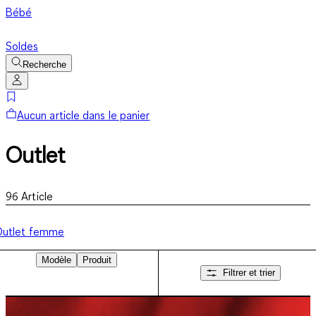
Bébé
Soldes
Recherche
Aucun article dans le panier
Outlet
96
Article
Outlet femme
Modèle
Produit
Filtrer et trier