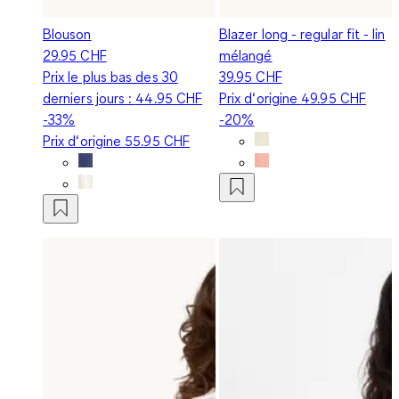
Blouson
Blazer long - regular fit - lin
29.95 CHF
mélangé
Prix le plus bas des 30
39.95 CHF
derniers jours :
44.95 CHF
Prix d‘origine
49.95 CHF
-33%
-20%
Prix d‘origine
55.95 CHF