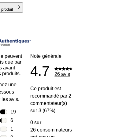
 produit
ne peuvent
Note générale
is que par
4.7
s ayant
 produits.
26 avis
nez une
Ce produit est
dessous
recommandé par 2
r les avis.
commentateur(s)
sur 3 (67%)
toiles
19
19 avis avec 5 étoiles.
toiles
6
0 sur
6 avis avec 4 étoiles.
toiles
1
26 consommateurs
1 avis avec 3 étoiles.