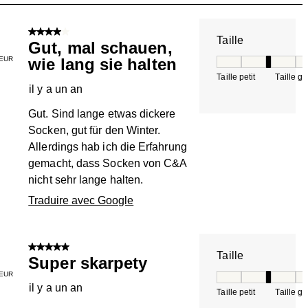
4 sur 5 étoiles.
Taille
Gut, mal schauen,
EUR
wie lang sie halten
Taille, 3 sur 5, où 
Taille petit
Taille g
il y a un an
Gut. Sind lange etwas dickere
Socken, gut für den Winter.
Allerdings hab ich die Erfahrung
gemacht, dass Socken von C&A
nicht sehr lange halten.
Traduire avec Google
5 sur 5 étoiles.
Taille
Super skarpety
EUR
Taille, 3 sur 5, où 
il y a un an
Taille petit
Taille g