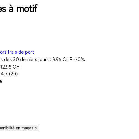
s à motif
ors frais de port
as des 30 derniers jours :
9.95 CHF
-70%
e
12.95 CHF
4.7
(26)
Lire
e
26
avis.
Lien
sur
la
même
page.
sponibilité en magasin