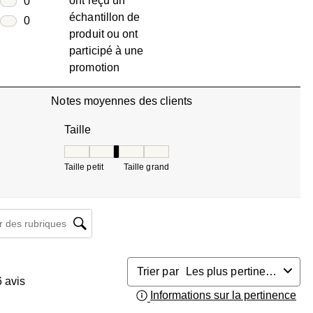
ont reçu un
toiles
0
échantillon de
0 avis avec 2 étoiles.
oiles
0
produit ou ont
0 avis avec 1 étoile.
participé à une
promotion
Notes moyennes des clients
Taille
Taille, 2.75 sur 5, où 1 est égal à Taille petit et 5 
Taille petit
Taille grand
herche de sujet et d'avis
Trier par
Les plus pertinents
6
avis
Informations sur la pertinence
Aff