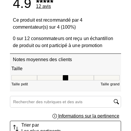
4.9
12 avis
Ce produit est recommandé par 4
commentateur(s) sur 4 (100%)
0 sur 12 consommateurs ont reçu un échantillon
de produit ou ont participé à une promotion
Notes moyennes des clients
Taille
Taille, 3 sur 5, où 1 est égal à Taille petit et 5 est égal à T
Taille petit
Taille grand
Zone de recherche de sujet et d'avis
Informations sur la pertinence
Affich
Trier par