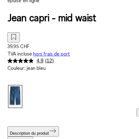
épuisé en ligne
Jean capri - mid waist
39.95 CHF
TVA incluse
hors frais de port
4.9
(12)
Lire
Couleur
:
jean bleu
12
avis.
Lien
sur
la
même
page.
Description du produit