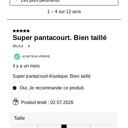
Les plus pertinents
1
1
–
4 sur 12
avis
à
4
sur
5 sur 5 étoiles.
12
Super pantacourt. Bien taillé
avis.
Mohé
ACHETEUR VÉRIFIÉ
il y a un mois
Super pantacourt élastique. Bien taillé
Oui, Je recommande ce produit.
Produit testé :
02.07.2026
Taille
Taille, 3 sur 5, où 1 est égal à Taille petit et 5 est égal à