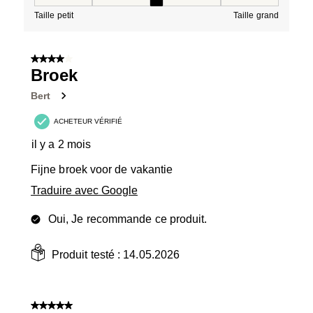
Taille, 3 sur 5, où 1 est égal à Taille petit et 5 est égal à
Taille petit
Taille grand
4 sur 5 étoiles.
Broek
Bert
ACHETEUR VÉRIFIÉ
il y a 2 mois
Fijne broek voor de vakantie
Traduire avec Google
Oui, Je recommande ce produit.
Produit testé :
14.05.2026
5 sur 5 étoiles.