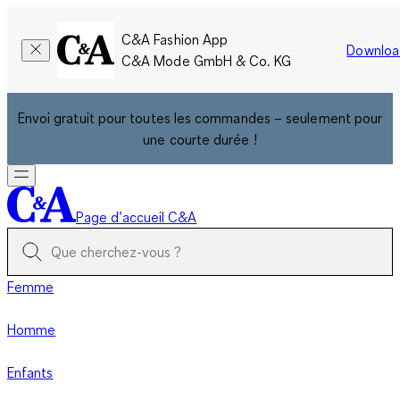
C&A Fashion App
Downloa
C&A Mode GmbH & Co. KG
Envoi gratuit pour toutes les commandes – seulement pour
une courte durée !
Page d’accueil C&A
Femme
Homme
Enfants