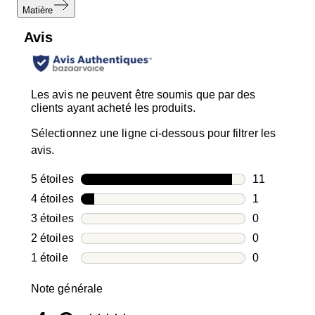
Matière
Avis
Les avis ne peuvent être soumis que par des
clients ayant acheté les produits.
Sélectionnez une ligne ci-dessous pour filtrer les
avis.
5 étoiles
étoiles
11
11 avis avec
4 étoiles
étoiles
1
1 avis avec 4
3 étoiles
étoiles
0
0 avis avec 3
2 étoiles
étoiles
0
0 avis avec 2
1 étoile
étoiles
0
0 avis avec 1
Note générale