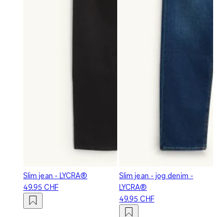
Slim jean - LYCRA®
Slim jean - jog denim -
49.95 CHF
LYCRA®
49.95 CHF