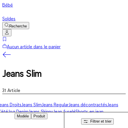
Bébé
Soldes
Recherche
Aucun article dans le panier
Jeans Slim
31
Article
eans Droits
Jeans Slim
Jeans Regular
Jeans décontractés
Jeans
’été
Jog Denim
Jeans Skinny
Jean fuselé
Shorts en jean
Modèle
Produit
Filtrer et trier