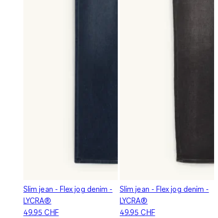
Slim jean - Flex jog denim -
Slim jean - Flex jog denim -
LYCRA®
LYCRA®
49.95 CHF
49.95 CHF