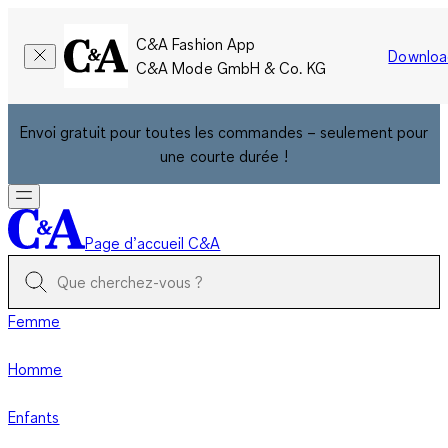
C&A Fashion App
Downloa
C&A Mode GmbH & Co. KG
Envoi gratuit pour toutes les commandes – seulement pour
une courte durée !
Page d’accueil C&A
Femme
Homme
Enfants