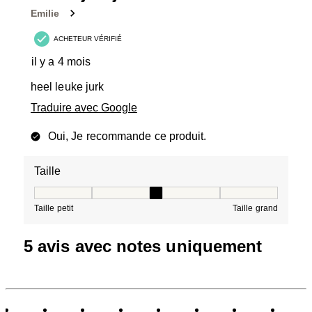
avis.
Emilie
ACHETEUR VÉRIFIÉ
il y a 4 mois
heel leuke jurk
Traduire avec Google
Oui, Je recommande ce produit.
Taille
Taille, 3 sur 5, où 1 est égal à Taille petit et 5 est égal à
Taille petit
Taille grand
5 avis avec notes uniquement