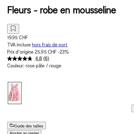
Fleurs - robe en mousseline
19.95 CHF
TVA incluse
hors frais de port
Prix d‘origine
25.95 CHF
-23%
4.8
(6)
Lire
Couleur
:
rose pâle / rouge
6
avis.
Lien
sur
la
même
page.
Guide des tailles
Ajouter au panier