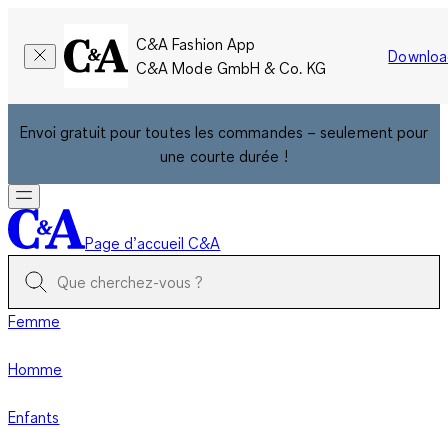
C&A Fashion App
Downloa
C&A Mode GmbH & Co. KG
Envoi gratuit pour toutes les commandes – seulement pour
une courte durée !
Page d’accueil C&A
Femme
Homme
Enfants