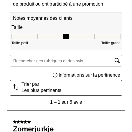
de produit ou ont participé à une promotion
Notes moyennes des clients
Taille
Taille, 3 sur 5, où 1 est égal à Taille petit et 5 est égal à T
Taille petit
Taille grand
Zone de recherche de sujet et d'avis
Informations sur la pertinence
Affich
Trier par
Les plus pertinents
1
1
–
1 sur 6
avis
à
1
sur
5 sur 5 étoiles.
6
Zomerjurkje