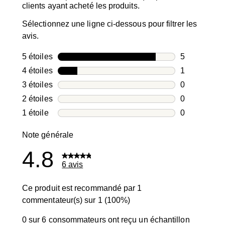
clients ayant acheté les produits.
Sélectionnez une ligne ci-dessous pour filtrer les
avis.
5 étoiles
étoiles
5
5 avis avec 5
4 étoiles
étoiles
1
1 avis avec 4
3 étoiles
étoiles
0
0 avis avec 3
2 étoiles
étoiles
0
0 avis avec 2
1 étoile
étoiles
0
0 avis avec 1
Note générale
4.8
6 avis
Ce produit est recommandé par 1
commentateur(s) sur 1 (100%)
0 sur 6 consommateurs ont reçu un échantillon