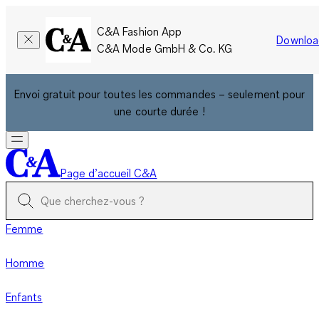
C&A Fashion App
Downloa
C&A Mode GmbH & Co. KG
Envoi gratuit pour toutes les commandes – seulement pour
une courte durée !
Page d’accueil C&A
Femme
Homme
Enfants