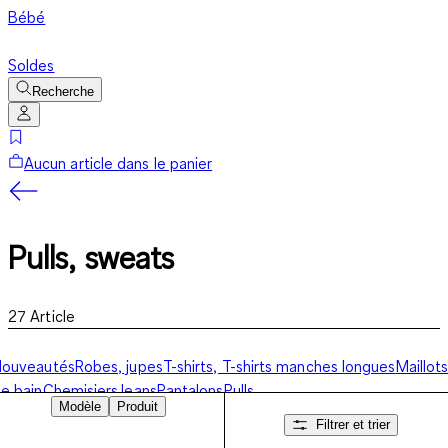
Bébé
Soldes
Recherche
Aucun article dans le panier
Pulls, sweats
27
Article
Nouveautés
Robes, jupes
T-shirts, T-shirts manches longues
Maillot
e bain
Chemisiers
Jeans
Pantalons
Pulls,
Modèle
Produit
sweats
Vestes
Lingerie
Accessoires
Filtrer et trier