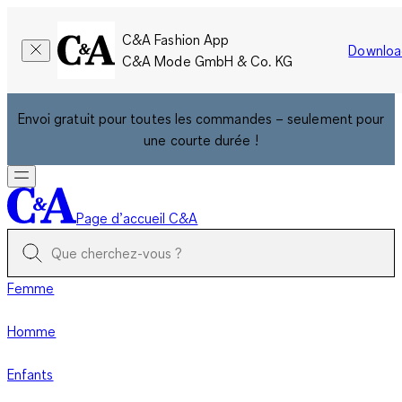
C&A Fashion App
Downloa
C&A Mode GmbH & Co. KG
Envoi gratuit pour toutes les commandes – seulement pour
une courte durée !
Page d’accueil C&A
Femme
Homme
Enfants