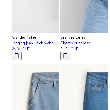
Grandes tailles
Grandes tailles
Jegging jean - high waist
Chemisier en jean
25.95 CHF
35.95 CHF