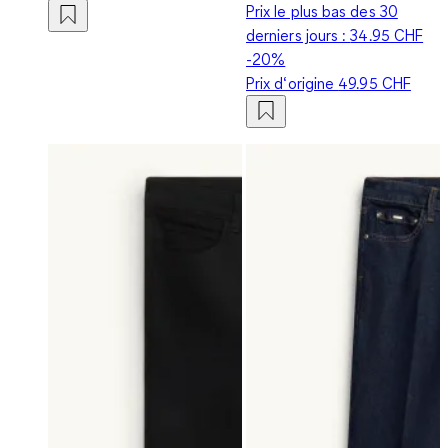
Prix le plus bas des 30
derniers jours :
34.95 CHF
-20%
Prix d‘origine
49.95 CHF