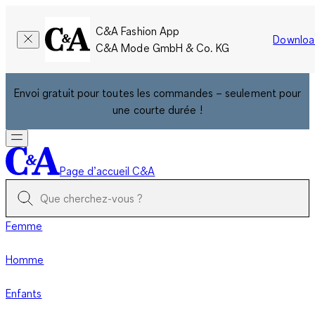
C&A Fashion App
Downloa
C&A Mode GmbH & Co. KG
Envoi gratuit pour toutes les commandes – seulement pour
une courte durée !
Page d’accueil C&A
Femme
Homme
Enfants