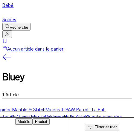
Bébé
Soldes
Recherche
Aucun article dans le panier
Bluey
1
Article
pider Man
Lilo & Stitch
Minecraft
PAW Patrol : La Pat'
atrouille
Minnie Mouse
Pokémon
Hello Kitty
Bluey
La reine des
Modèle
Produit
eiges
Gabby et la Maison magique
Gaming
Autres personnages
Filtrer et trier