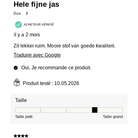
16
Hele fijne jas
avis.
Ilse
ACHETEUR VÉRIFIÉ
il y a 2 mois
Zit lekker ruim. Mooie stof van goede kwaliteit.
Traduire avec Google
Oui, Je recommande ce produit.
Produit testé :
10.05.2026
Taille
Taille, 4 sur 5, où 1 est égal à Taille petit et 5 est égal à
Taille petit
Taille grand
4 sur 5 étoiles.