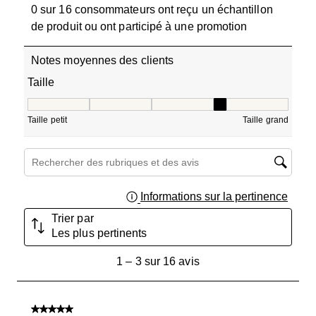
0 sur 16 consommateurs ont reçu un échantillon
de produit ou ont participé à une promotion
Notes moyennes des clients
Taille
Taille, 3.6666666666666665 sur 5, où 1 est égal à Taille pe
Taille petit
Taille grand
Zone de recherche de sujet et d'avis
Informations sur la pertinence
Affich
Trier par
Les plus pertinents
1
1
–
3 sur 16
avis
à
3
sur
5 sur 5 étoiles.