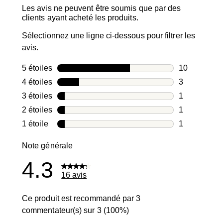
Les avis ne peuvent être soumis que par des
clients ayant acheté les produits.
Sélectionnez une ligne ci-dessous pour filtrer les
avis.
5 étoiles
étoiles
10
10 avis avec
4 étoiles
étoiles
3
3 avis avec 4
3 étoiles
étoiles
1
1 avis avec 3
2 étoiles
étoiles
1
1 avis avec 2
1 étoile
étoiles
1
1 avis avec 1
Note générale
4.3
16 avis
Ce produit est recommandé par 3
commentateur(s) sur 3 (100%)