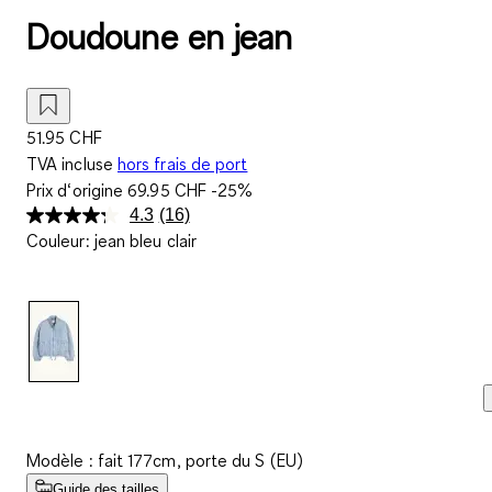
Doudoune en jean
51.95 CHF
TVA incluse
hors frais de port
Prix d‘origine
69.95 CHF
-25%
4.3
(16)
Lire
Couleur
:
jean bleu clair
16
avis.
Lien
sur
la
même
page.
Modèle : fait 177cm, porte du S (EU)
Guide des tailles