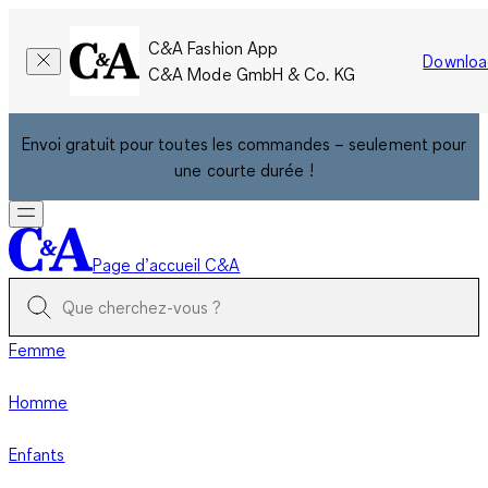
C&A Fashion App
Downloa
C&A Mode GmbH & Co. KG
Envoi gratuit pour toutes les commandes – seulement pour
une courte durée !
Page d’accueil C&A
Femme
Homme
Enfants