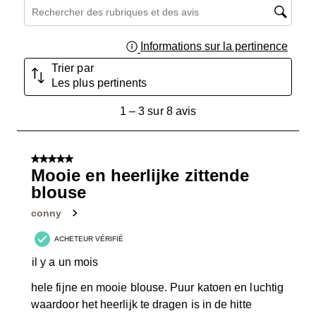
Zone de recherche de sujet et d'avis
Informations sur la pertinence
Affich
Trier par
Les plus pertinents
1
1
–
3 sur 8
avis
à
3
sur
5 sur 5 étoiles.
8
Mooie en heerlijke zittende
avis.
blouse
conny
ACHETEUR VÉRIFIÉ
il y a un mois
hele fijne en mooie blouse. Puur katoen en luchtig
waardoor het heerlijk te dragen is in de hitte