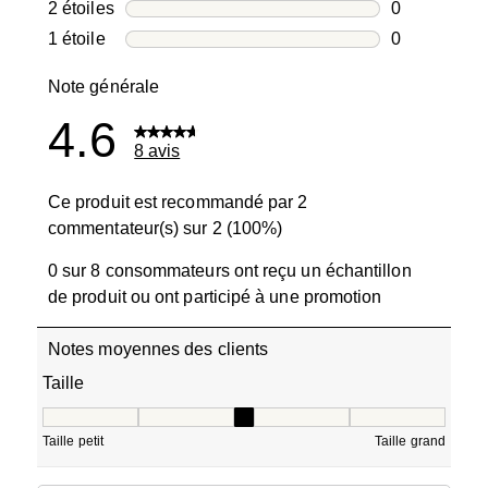
1 avis avec 3
2 étoiles
étoiles
0
0 avis avec 2
1 étoile
étoiles
0
0 avis avec 1
Note générale
4.6
8 avis
Ce produit est recommandé par 2
commentateur(s) sur 2 (100%)
0 sur 8 consommateurs ont reçu un échantillon
de produit ou ont participé à une promotion
Notes moyennes des clients
Taille
Taille, 3.3333333333333335 sur 5, où 1 est égal à Taille pe
Taille petit
Taille grand