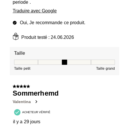
periode .
Traduire avec Google
Oui, Je recommande ce produit.
Produit testé :
24.06.2026
Taille
Taille, 3 sur 5, où 1 est égal à Taille petit et 5 est égal à
Taille petit
Taille grand
5 sur 5 étoiles.
Sommerhemd
Valentina
ACHETEUR VÉRIFIÉ
il y a 29 jours