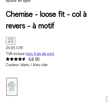
épuisé en ligne
Chemise - loose fit - col à
revers - à motif
25.95 CHF
TVA incluse
hors frais de port
4.6
(8)
Lire
Couleur
:
blanc / bleu clair
8
avis.
Lien
sur
la
même
page.