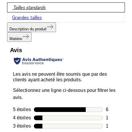
Tailles standards
Grandes tailles
Description du produit
Matière
Avis
Les avis ne peuvent être soumis que par des
clients ayant acheté les produits.
Sélectionnez une ligne ci-dessous pour filtrer les
avis.
5 étoiles
étoiles
6
6 avis avec 5
4 étoiles
étoiles
1
1 avis avec 4
3 étoiles
étoiles
1