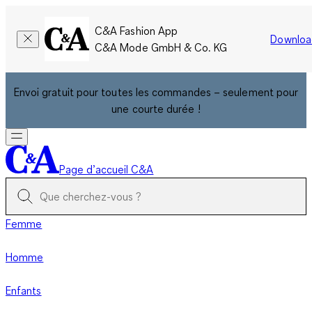
C&A Fashion App
Downloa
C&A Mode GmbH & Co. KG
Envoi gratuit pour toutes les commandes – seulement pour
une courte durée !
Page d’accueil C&A
Femme
Homme
Enfants