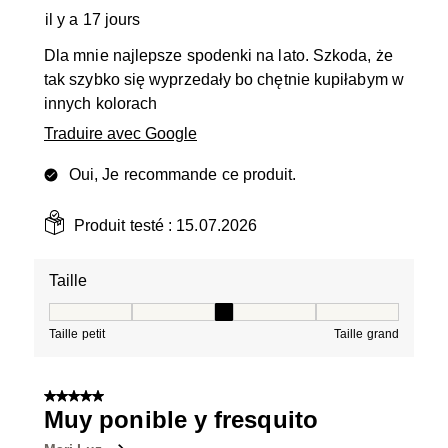
il y a 17 jours
Dla mnie najlepsze spodenki na lato. Szkoda, że
tak szybko się wyprzedały bo chętnie kupiłabym w
innych kolorach
Traduire avec Google
Oui, Je recommande ce produit.
Produit testé :
15.07.2026
Taille
Taille, 3 sur 5, où 1 est égal à Taille petit et 5 est égal à
Taille petit
Taille grand
5 sur 5 étoiles.
Muy ponible y fresquito