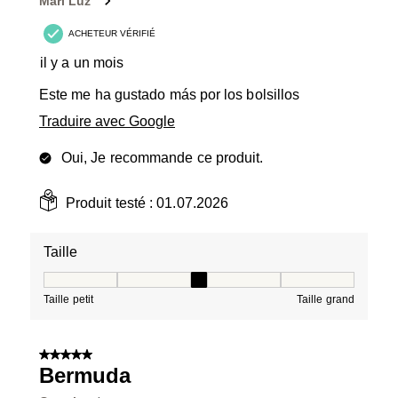
Mari Luz
ACHETEUR VÉRIFIÉ
il y a un mois
Este me ha gustado más por los bolsillos
Traduire avec Google
Oui, Je recommande ce produit.
Produit testé :
01.07.2026
Taille
Taille, 3 sur 5, où 1 est égal à Taille petit et 5 est égal à
Taille petit
Taille grand
5 sur 5 étoiles.
Bermuda