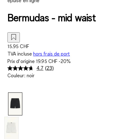
épuisé en ligne
Bermudas - mid waist
15.95 CHF
TVA incluse
hors frais de port
Prix d‘origine
19.95 CHF
-20%
4.7
(23)
Lire
Couleur
:
noir
23
avis.
Lien
sur
la
même
page.