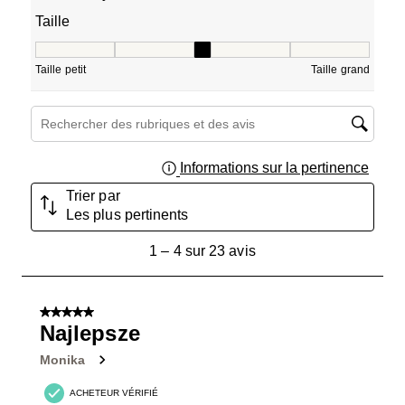
Taille
Taille, 3 sur 5, où 1 est égal à Taille petit et 5 est égal à T
Taille petit
Taille grand
Zone de recherche de sujet et d'avis
Informations sur la pertinence
Affich
Trier par
Les plus pertinents
1
1
–
4 sur 23
avis
à
4
sur
5 sur 5 étoiles.
23
Najlepsze
avis.
Monika
ACHETEUR VÉRIFIÉ