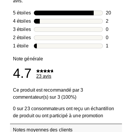
avis.
5 étoiles
étoiles
20
20 avis avec
4 étoiles
étoiles
2
2 avis avec 4
3 étoiles
étoiles
0
0 avis avec 3
2 étoiles
étoiles
0
0 avis avec 2
1 étoile
étoiles
1
1 avis avec 1
Note générale
4.7
23 avis
Ce produit est recommandé par 3
commentateur(s) sur 3 (100%)
0 sur 23 consommateurs ont reçu un échantillon
de produit ou ont participé à une promotion
Notes moyennes des clients