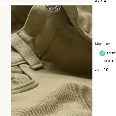
avis
2
Mari Luz
ACHET
VÉRIFIÉ
avis
10