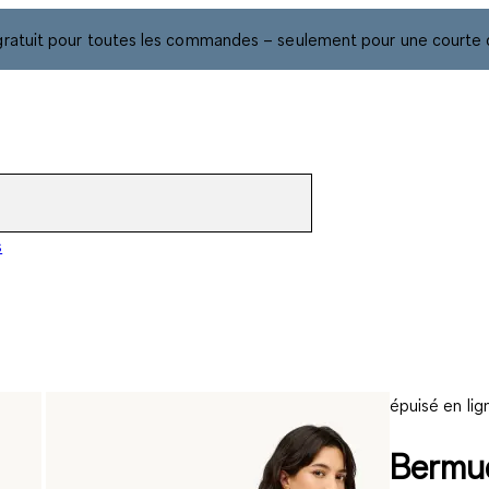
gratuit pour toutes les commandes – seulement pour une courte 
s
épuisé en lig
Bermud