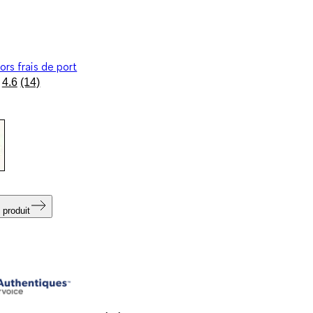
ors frais de port
4.6
(14)
Lire
14
avis.
Lien
sur
la
même
page.
 produit