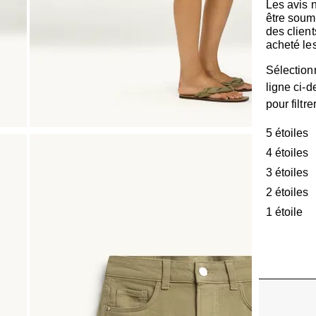
Les avis 
être soum
des client
acheté les
Sélection
ligne ci-
pour filtre
5 étoiles
é
4 étoiles
é
3 étoiles
é
2 étoiles
é
1 étoile
ét