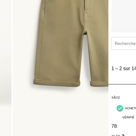
Zone de rec
1
à
1
–
2 sur 1
2
sur
14
avis.
skrz
ACHET
VÉRIFIÉ
78