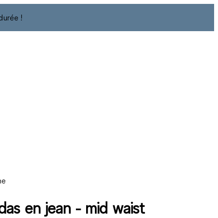
durée !
ne
as en jean - mid waist