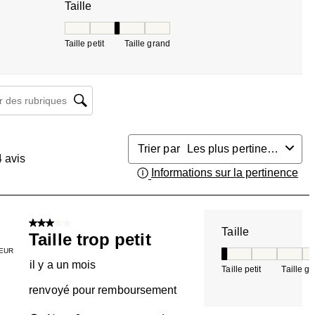
Taille
Taille, 2.5 sur 5, où 1 est égal à Taille petit et 5 es
Taille petit
Taille grand
herche de sujet et d'avis
Trier par
Les plus pertinents
4
avis
Informations sur la pertinence
Aff
3 sur 5 étoiles.
Taille
Taille trop petit
EUR
Taille, 1 sur 5, où 
il y a un mois
Taille petit
Taille g
renvoyé pour remboursement