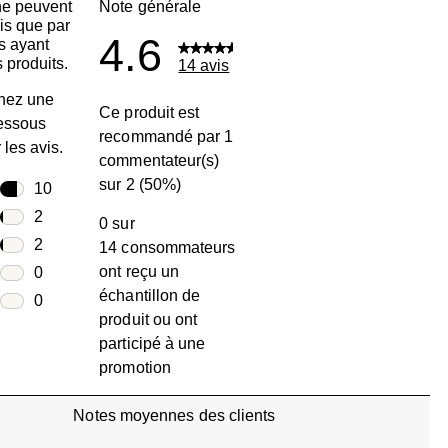
ne peuvent
Note générale
is que par
4.6
s ayant
 produits.
14 avis
nez une
Ce produit est
dessous
recommandé par 1
r les avis.
commentateur(s)
sur 2 (50%)
toiles
10
10 avis avec 5 étoiles.
toiles
2
0 sur
2 avis avec 4 étoiles.
toiles
2
14 consommateurs
2 avis avec 3 étoiles.
ont reçu un
toiles
0
échantillon de
0 avis avec 2 étoiles.
oiles
0
produit ou ont
0 avis avec 1 étoile.
participé à une
promotion
Notes moyennes des clients