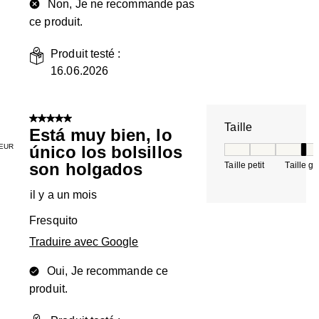
Non, Je ne recommande pas
ce produit.
Produit testé :
16.06.2026
5 sur 5 étoiles.
Taille
Está muy bien, lo
EUR
único los bolsillos
Taille, 4 sur 5, où 
son holgados
Taille petit
Taille g
il y a un mois
Fresquito
Traduire avec Google
Oui, Je recommande ce
produit.