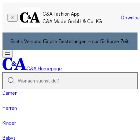
C&A Fashion App
Downloa
C&A Mode GmbH & Co. KG
Gratis Versand für alle Bestellungen – nur für kurze Zeit.
C&A Homepage
Damen
Herren
Kinder
Babys