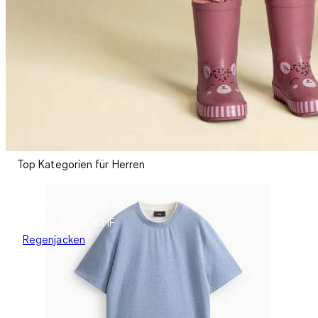
Top Kategorien für Herren
Wetterfest
Buddel-Kollektion ab
95
CHF25.95
25
CHF
Regenjacken