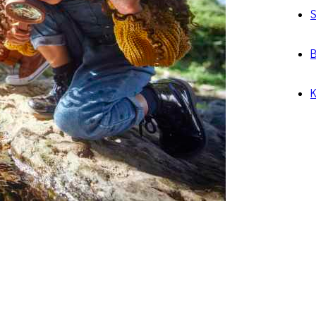
S
B
K