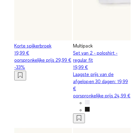
Korte spijkerbroek
Multipack
19,99 €
Set van 2 - poloshirt -
oorspronkelijke prijs
29,99 €
regular fit
-33%
19,99 €
Laagste prijs van de
afgelopen 30 dagen:
19,99
€
oorspronkelijke prijs
24,99 €