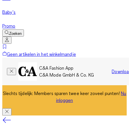
Baby’s
Promo
Zoeken
Geen artikelen in het winkelmandje
C&A Fashion App
Downloa
C&A Mode GmbH & Co. KG
Slechts tijdelijk: Members sparen twee keer zoveel punten!
Nu
inloggen