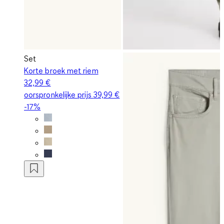
Set
Korte broek met riem
32,99 €
oorspronkelijke prijs
39,99 €
-17%