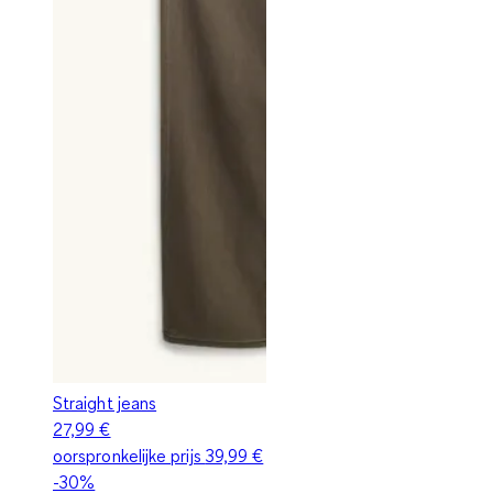
Straight jeans
27,99 €
oorspronkelijke prijs
39,99 €
-30%