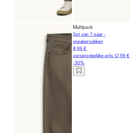
Multipack
Set van 7 paar -
sneakersokken
8,99 €
oorspronkelijke prijs
12,99 €
-30%