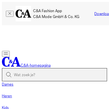
C&A Fashion App
Downloa
C&A Mode GmbH & Co. KG
Slechts tijdelijk: Members sparen twee keer zoveel punten!
Nu
inloggen
C&A-homepagina
Dames
Heren
Kids