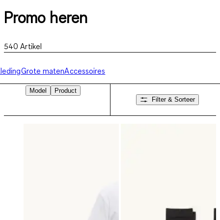
Promo heren
540
Artikel
leding
Grote maten
Accessoires
Model
Product
Filter & Sorteer