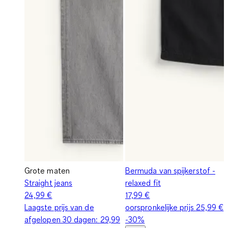
Grote maten
Bermuda van spijkerstof -
Straight jeans
relaxed fit
24,99 €
17,99 €
Laagste prijs van de
oorspronkelijke prijs
25,99 €
afgelopen 30 dagen:
29,99
-30%