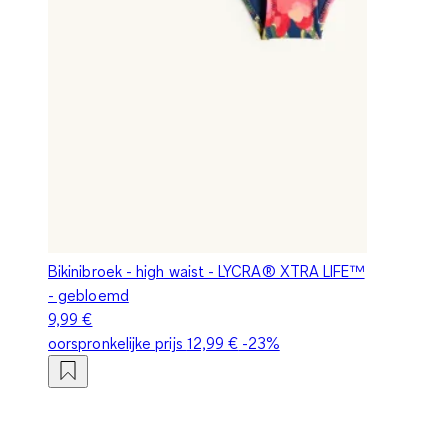
Bikinibroek - high waist - LYCRA® XTRA LIFE™
- gebloemd
9,99 €
oorspronkelijke prijs
12,99 €
-23%