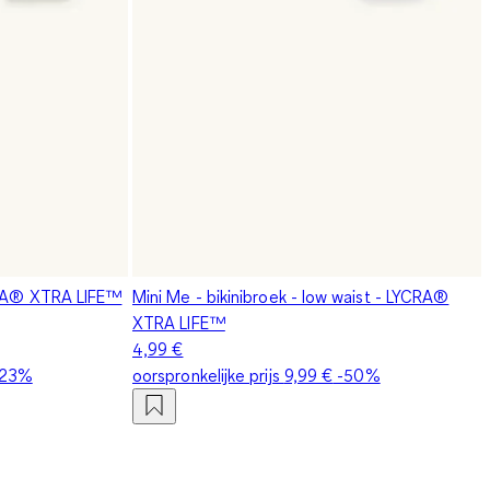
YCRA® XTRA LIFE™
Mini Me - bikinibroek - low waist - LYCRA®
XTRA LIFE™
4,99 €
23%
oorspronkelijke prijs
9,99 €
-50%