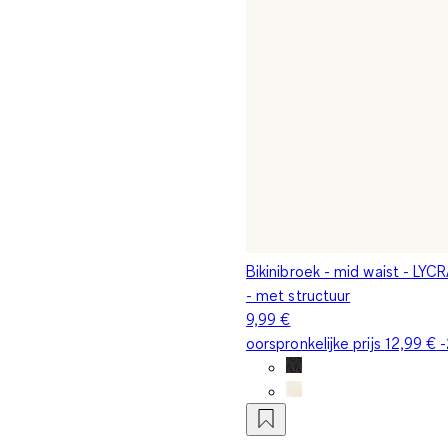
Bikinibroek - mid waist - L
- met structuur
9,99 €
oorspronkelijke prijs
12,99 €
-