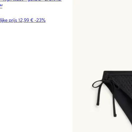
™
ijke prijs
12,99 €
-23%