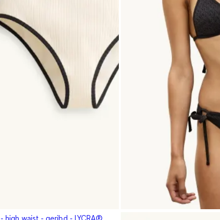
 - high waist - geribd - LYCRA®