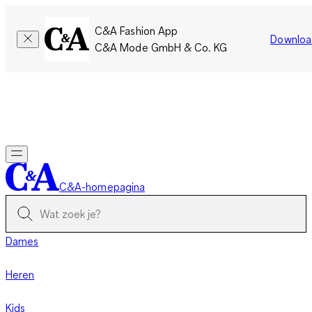
C&A Fashion App
Downloa
C&A Mode GmbH & Co. KG
Slechts tijdelijk: Members sparen twee keer zoveel punten!
Nu
inloggen
C&A-homepagina
Dames
Heren
Kids