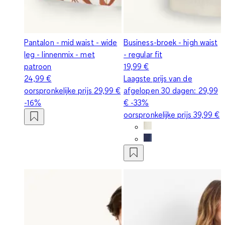
Pantalon - mid waist - wide
Business-broek - high waist
leg - linnenmix - met
- regular fit
patroon
19,99 €
24,99 €
Laagste prijs van de
oorspronkelijke prijs
29,99 €
afgelopen 30 dagen:
29,99
-16%
€
-33%
oorspronkelijke prijs
39,99 €