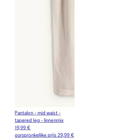
Pantalon - mid waist -
tapered leg - linnenmix
19,99 €
oorspronkelijke prijs
29,99 €