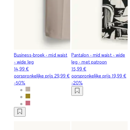
Business-broek - mid waist
Pantalon - mid waist - wide
- wide leg
leg - met patroon
14,99 €
15,99 €
oorspronkelijke prijs
29,99 €
oorspronkelijke prijs
19,99 €
-50%
-20%