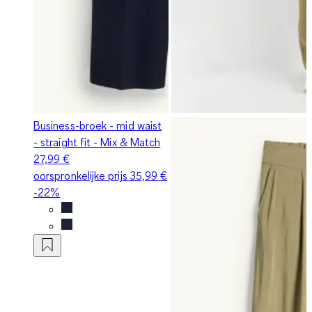
Business-broek - mid waist
- straight fit - Mix & Match
27,99 €
oorspronkelijke prijs
35,99 €
-22%