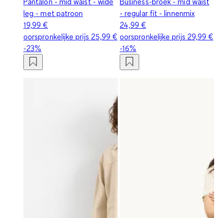
Pantalon - mid waist - wide
Business-broek - mid waist
leg - met patroon
- regular fit - linnenmix
19,99 €
24,99 €
oorspronkelijke prijs
25,99 €
oorspronkelijke prijs
29,99 €
-23%
-16%