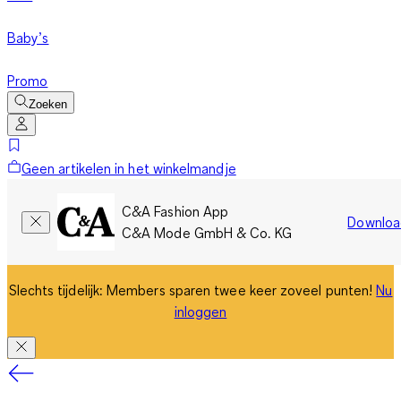
Baby’s
Promo
Zoeken
Geen artikelen in het winkelmandje
C&A Fashion App
Downloa
C&A Mode GmbH & Co. KG
Slechts tijdelijk: Members sparen twee keer zoveel punten!
Nu
inloggen