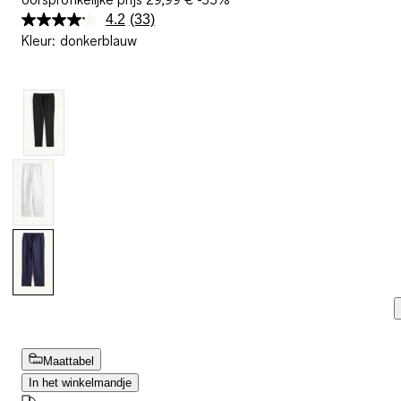
4.2
(33)
Lees
Kleur
:
donkerblauw
33
beoordelingen.
Dezelfde
paginalink.
Maattabel
In het winkelmandje