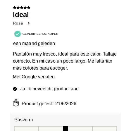
5 van 5 sterren.
Ideal
Rosa
GEVERIFIEERDE KOPER
een maand geleden
Pantalón muy fresco, ideal para este calor. Tallaje
correcto. En mi caso un poco largo. Me faltarían
más colores para escoger.
Met Google vertalen
Ja, Ik beveel dit product aan.
Product getest :
21/6/2026
Pasvorm
Pasvorm, 3 van 5, waarbij 1 gelijk is aan Aan de kleine 