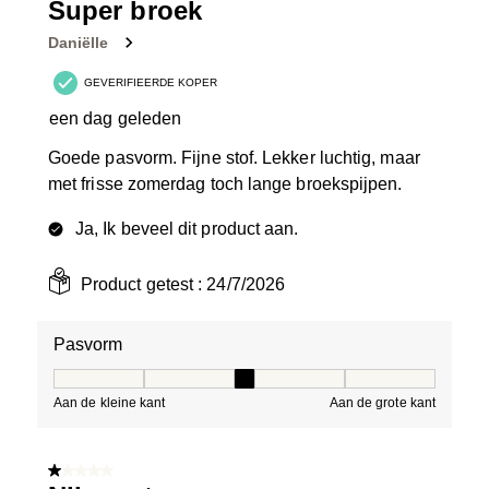
33
Super broek
Beoordelingen.
Daniëlle
GEVERIFIEERDE KOPER
een dag geleden
Goede pasvorm. Fijne stof. Lekker luchtig, maar
met frisse zomerdag toch lange broekspijpen.
Ja, Ik beveel dit product aan.
Product getest :
24/7/2026
Pasvorm
Pasvorm, 3 van 5, waarbij 1 gelijk is aan Aan de kleine 
Aan de kleine kant
Aan de grote kant
1 van 5 sterren.