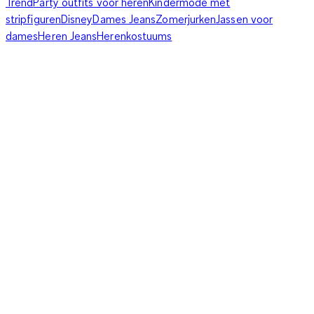
Trend
Party outfits voor heren
Kindermode met
stripfiguren
Disney
Dames Jeans
Zomerjurken
Jassen voor
dames
Heren Jeans
Herenkostuums