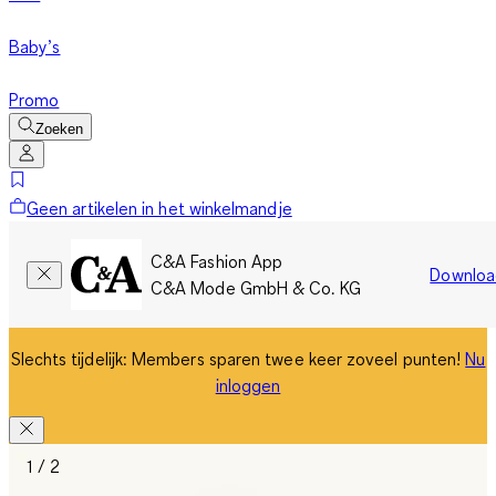
Baby’s
Promo
Zoeken
Geen artikelen in het winkelmandje
C&A Fashion App
Downloa
C&A Mode GmbH & Co. KG
Slechts tijdelijk: Members sparen twee keer zoveel punten!
Nu
inloggen
1 / 2