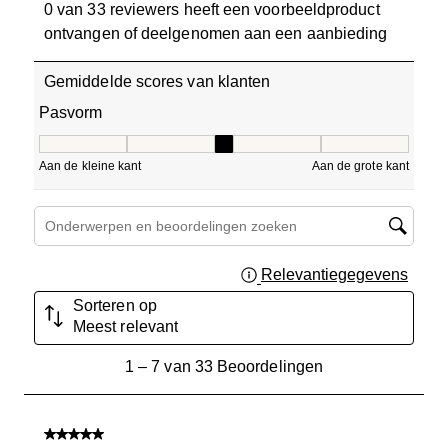
0 van 33 reviewers heeft een voorbeeldproduct
ontvangen of deelgenomen aan een aanbieding
Gemiddelde scores van klanten
Pasvorm
Pasvorm, 3 van 5, waarbij 1 gelijk is aan Aan de kleine ka
Aan de kleine kant
Aan de grote kant
Onderwerpen en beoordelingen zoeken per regio
Relevantiegegevens
Geef 
Sorteren op
Meest relevant
1
1
–
7 van 33
Beoordelingen
tot
7
van
5 van 5 sterren.