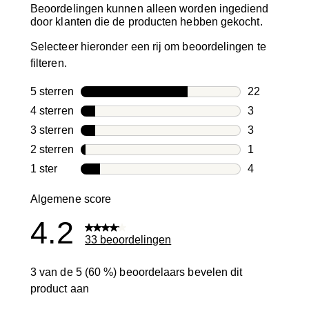
Beoordelingen kunnen alleen worden ingediend
door klanten die de producten hebben gekocht.
Selecteer hieronder een rij om beoordelingen te
filteren.
5 sterren
sterren
22
22 beoordeli
4 sterren
sterren
3
3 beoordelin
3 sterren
sterren
3
3 beoordelin
2 sterren
sterren
1
1 beoordelin
1 ster
sterren
4
4 beoordelin
Algemene score
4.2
33 beoordelingen
3 van de 5 (60 %) beoordelaars bevelen dit
product aan