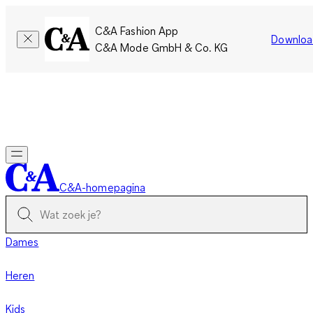
C&A Fashion App
Downloa
C&A Mode GmbH & Co. KG
Slechts tijdelijk: Members sparen twee keer zoveel punten!
Nu
inloggen
C&A-homepagina
Dames
Heren
Kids