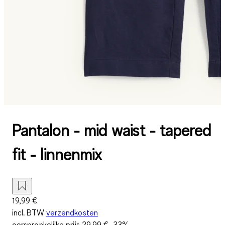
Pantalon - mid waist - tapered
fit - linnenmix
19,99 €
incl. BTW
verzendkosten
oorspronkelijke prijs
29,99 €
-33%