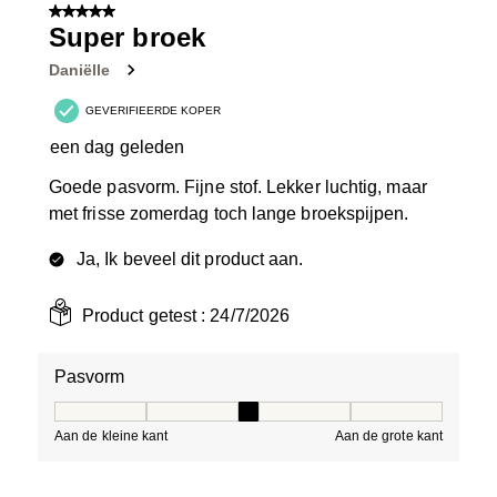
van
5 van 5 sterren.
33
Super broek
Beoordelingen.
Daniëlle
GEVERIFIEERDE KOPER
een dag geleden
Goede pasvorm. Fijne stof. Lekker luchtig, maar
met frisse zomerdag toch lange broekspijpen.
Ja, Ik beveel dit product aan.
Product getest :
24/7/2026
Pasvorm
Pasvorm, 3 van 5, waarbij 1 gelijk is aan Aan de kleine 
Aan de kleine kant
Aan de grote kant