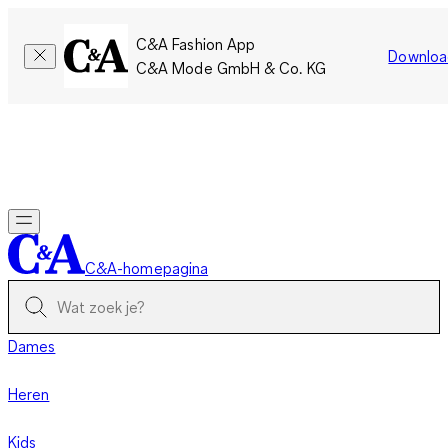
C&A Fashion App
Downloa
C&A Mode GmbH & Co. KG
Slechts tijdelijk: Members sparen twee keer zoveel punten!
Nu
inloggen
C&A-homepagina
Dames
Heren
Kids