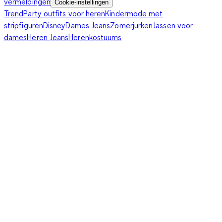
vermeldingen
Cookie-instellingen
Trend
Party outfits voor heren
Kindermode met
stripfiguren
Disney
Dames Jeans
Zomerjurken
Jassen voor
dames
Heren Jeans
Herenkostuums