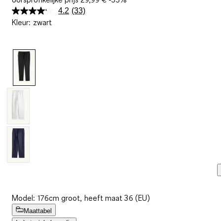
4.2
(33)
Lees
Kleur
:
zwart
33
beoordelingen.
Dezelfde
paginalink.
Model: 176cm groot, heeft maat 36 (EU)
Maattabel