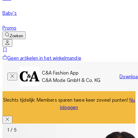
Baby’s
Promo
Zoeken
Geen artikelen in het winkelmandje
C&A Fashion App
Downloa
C&A Mode GmbH & Co. KG
Slechts tijdelijk: Members sparen twee keer zoveel punten!
Nu
inloggen
1 / 5