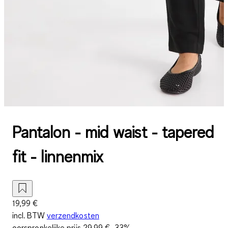
Pantalon - mid waist - tapered
fit - linnenmix
19,99 €
incl. BTW
verzendkosten
oorspronkelijke prijs
29,99 €
-33%