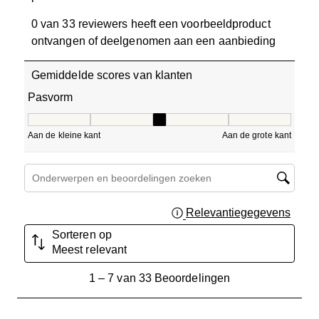
0 van 33 reviewers heeft een voorbeeldproduct
ontvangen of deelgenomen aan een aanbieding
Gemiddelde scores van klanten
Pasvorm
Pasvorm, 3 van 5, waarbij 1 gelijk is aan Aan de kleine ka
Aan de kleine kant
Aan de grote kant
Onderwerpen en beoordelingen zoeken per regio
Relevantiegegevens
Geef 
Sorteren op
Meest relevant
1
1
–
7 van 33
Beoordelingen
tot
7