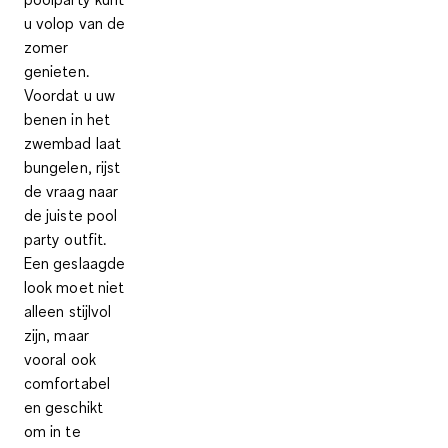
u volop van de
zomer
genieten.
Voordat u uw
benen in het
zwembad laat
bungelen, rijst
de vraag naar
de
juiste pool
party outfit
.
Een geslaagde
look moet niet
alleen stijlvol
zijn, maar
vooral ook
comfortabel
en geschikt
om in te