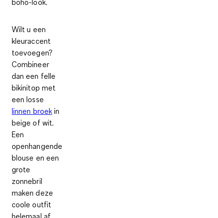
boho-look.
Wilt u een
kleuraccent
toevoegen?
Combineer
dan een felle
bikinitop met
een losse
linnen broek
in
beige of wit.
Een
openhangende
blouse en een
grote
zonnebril
maken deze
coole outfit
helemaal af.