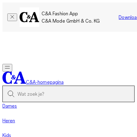
C&A Fashion App
Downloa
C&A Mode GmbH & Co. KG
Slechts tijdelijk: Members sparen twee keer zoveel punten!
Nu
inloggen
C&A-homepagina
Dames
Heren
Kids