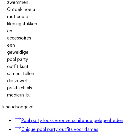
zwemmen.
Ontdek hoe u
met coole
kledingstukken
en
accessoires
een
geweldige
pool party
outfit
kunt
samenstellen
die zowel
praktisch als
modieus is.
Inhoudsopgave
Pool party looks voor verschillende gelegenheden
Chique pool party outfits voor dames