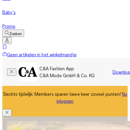
Baby’s
Promo
Zoeken
Geen artikelen in het winkelmandje
C&A Fashion App
Downloa
C&A Mode GmbH & Co. KG
Slechts tijdelijk: Members sparen twee keer zoveel punten!
Nu
inloggen