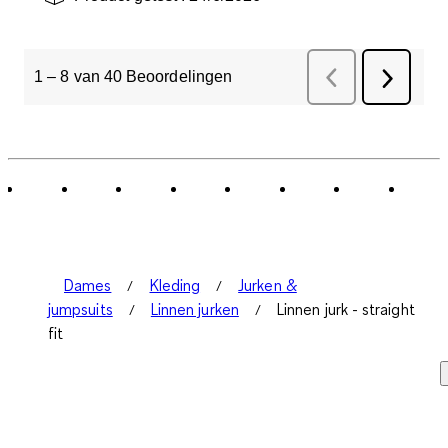
1
–
8 van 40
Beoordelingen
Vorige
Beoordelinge
Volgend
Beoorde
Dames
Kleding
Jurken &
jumpsuits
Linnen jurken
Linnen jurk - straight
fit