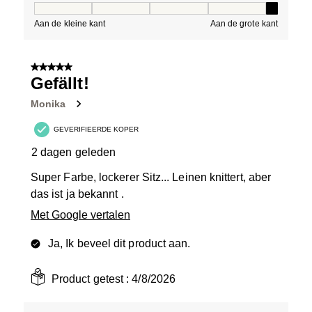
Pasvorm, 5 van 5, waarbij 1 gelijk is aan Aan de kleine 
Aan de kleine kant
Aan de grote kant
5 van 5 sterren.
Gefällt!
Monika
GEVERIFIEERDE KOPER
2 dagen geleden
Super Farbe, lockerer Sitz... Leinen knittert, aber
das ist ja bekannt .
Met Google vertalen
Ja, Ik beveel dit product aan.
Product getest :
4/8/2026