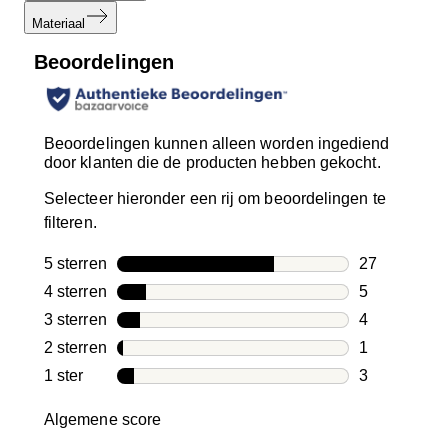
Materiaal
Beoordelingen
Beoordelingen kunnen alleen worden ingediend
door klanten die de producten hebben gekocht.
Selecteer hieronder een rij om beoordelingen te
filteren.
5 sterren
sterren
27
27 beoordeli
4 sterren
sterren
5
5 beoordelin
3 sterren
sterren
4
4 beoordelin
2 sterren
sterren
1
1 beoordelin
1 ster
sterren
3
3 beoordelin
Algemene score