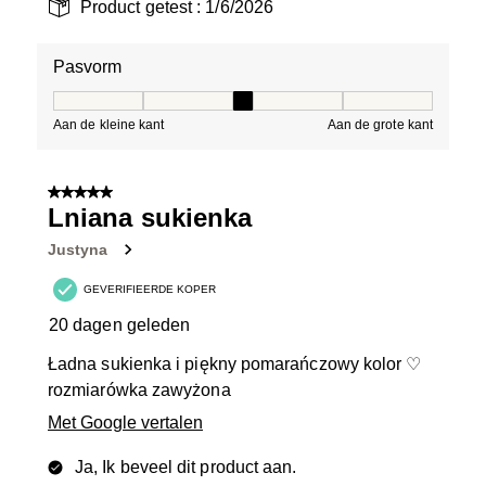
Product getest :
1/6/2026
Pasvorm
Pasvorm, 3 van 5, waarbij 1 gelijk is aan Aan de kleine 
Aan de kleine kant
Aan de grote kant
5 van 5 sterren.
Lniana sukienka
Justyna
GEVERIFIEERDE KOPER
20 dagen geleden
Ładna sukienka i piękny pomarańczowy kolor ♡
rozmiarówka zawyżona
Met Google vertalen
Ja, Ik beveel dit product aan.