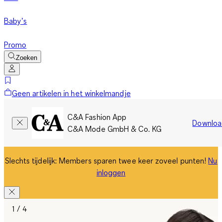
Baby’s
Promo
Zoeken
Geen artikelen in het winkelmandje
C&A Fashion App
Downloa
C&A Mode GmbH & Co. KG
Slechts tijdelijk: Members sparen twee keer zoveel punten!
Nu
inloggen
1 / 4