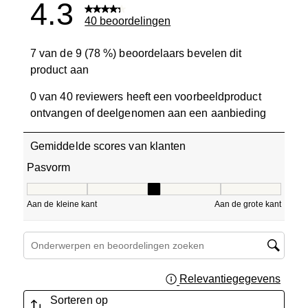
4.3
40 beoordelingen
7 van de 9 (78 %) beoordelaars bevelen dit
product aan
0 van 40 reviewers heeft een voorbeeldproduct
ontvangen of deelgenomen aan een aanbieding
Gemiddelde scores van klanten
Pasvorm
Pasvorm, 3.375 van 5, waarbij 1 gelijk is aan Aan de klein
Aan de kleine kant
Aan de grote kant
Onderwerpen en beoordelingen zoeken per regio
Relevantiegegevens
Geef 
Sorteren op