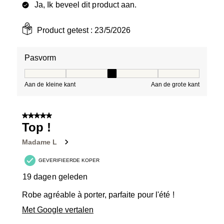
Ja, Ik beveel dit product aan.
Product getest :
23/5/2026
Pasvorm
Pasvorm, 3 van 5, waarbij 1 gelijk is aan Aan de kleine 
Aan de kleine kant
Aan de grote kant
5 van 5 sterren.
Top !
Madame L
GEVERIFIEERDE KOPER
19 dagen geleden
Robe agréable à porter, parfaite pour l'été !
Met Google vertalen