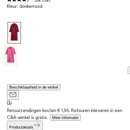
Lees
Kleur
:
donkerrood
40
beoordelingen.
Dezelfde
paginalink.
Beschikbaarheid in de winkel
Retourzendingen kosten € 1,95. Retouren inleveren in een
C&A-winkel is gratis.
Meer informatie
Productdetails