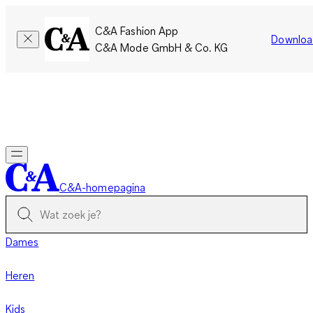
C&A Fashion App
Downloa
C&A Mode GmbH & Co. KG
Slechts tijdelijk: Members sparen twee keer zoveel punten!
Nu
inloggen
C&A-homepagina
Dames
Heren
Kids