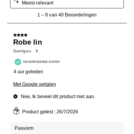
Meest relevant
1
1
–
8 van 40
Beoordelingen
tot
8
van
4 van 5 sterren.
40
Robe lin
Beoordelingen.
Garrigou
GEVERIFIEERDE KOPER
4 uur geleden
Met Google vertalen
Nee, Ik beveel dit product niet aan.
Product getest :
26/7/2026
Pasvorm