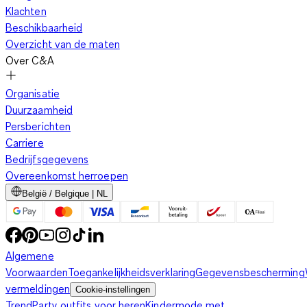
Klachten
Beschikbaarheid
Overzicht van de maten
Over C&A
Organisatie
Duurzaamheid
Persberichten
Carriere
Bedrijfsgegevens
Overeenkomst herroepen
België / Belgique | NL
Algemene
Voorwaarden
Toegankelijkheidsverklaring
Gegevensbescherming
vermeldingen
Cookie-instellingen
Trend
Party outfits voor heren
Kindermode met