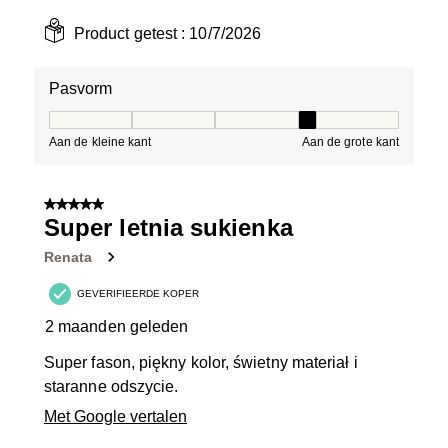
Product getest :
10/7/2026
Pasvorm
Pasvorm, 4 van 5, waarbij 1 gelijk is aan Aan de kleine 
Aan de kleine kant
Aan de grote kant
5 van 5 sterren.
Super letnia sukienka
Renata
GEVERIFIEERDE KOPER
2 maanden geleden
Super fason, piękny kolor, świetny materiał i
staranne odszycie.
Met Google vertalen