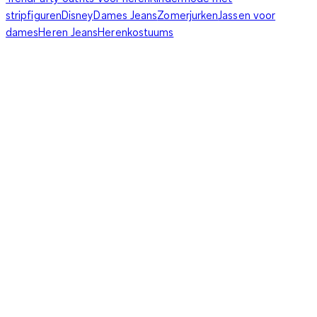
stripfiguren
Disney
Dames Jeans
Zomerjurken
Jassen voor
dames
Heren Jeans
Herenkostuums