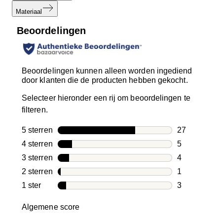
Materiaal
Beoordelingen
Beoordelingen kunnen alleen worden ingediend
door klanten die de producten hebben gekocht.
Selecteer hieronder een rij om beoordelingen te
filteren.
5 sterren
sterren
27
27 beoordeli
4 sterren
sterren
5
5 beoordelin
3 sterren
sterren
4
4 beoordelin
2 sterren
sterren
1
1 beoordelin
1 ster
sterren
3
3 beoordelin
Algemene score