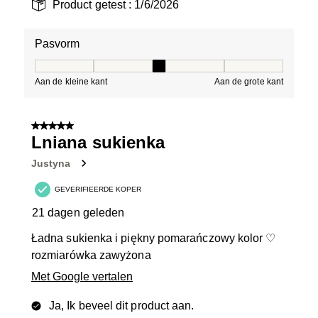
Product getest :
1/6/2026
Pasvorm
Pasvorm, 3 van 5, waarbij 1 gelijk is aan Aan de kleine 
Aan de kleine kant
Aan de grote kant
5 van 5 sterren.
Lniana sukienka
Justyna
GEVERIFIEERDE KOPER
21 dagen geleden
Ładna sukienka i piękny pomarańczowy kolor ♡
rozmiarówka zawyżona
Met Google vertalen
Ja, Ik beveel dit product aan.