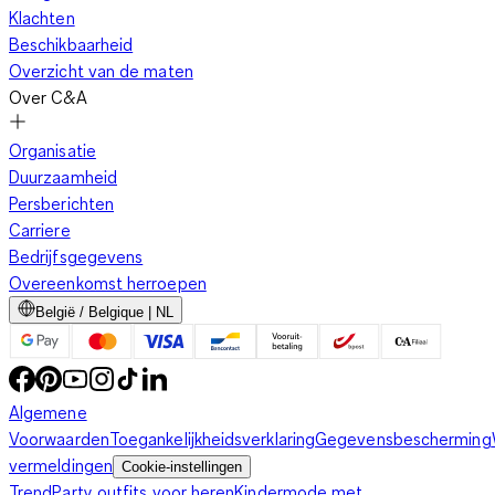
Klachten
Beschikbaarheid
Overzicht van de maten
Over C&A
Organisatie
Duurzaamheid
Persberichten
Carriere
Bedrijfsgegevens
Overeenkomst herroepen
België / Belgique | NL
Algemene
Voorwaarden
Toegankelijkheidsverklaring
Gegevensbescherming
vermeldingen
Cookie-instellingen
Trend
Party outfits voor heren
Kindermode met