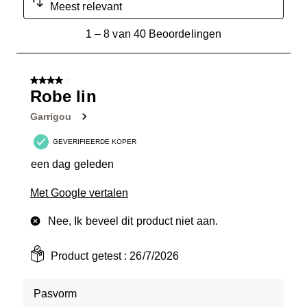
Meest relevant
1
1
–
8 van 40
Beoordelingen
tot
8
van
4 van 5 sterren.
40
Robe lin
Beoordelingen.
Garrigou
GEVERIFIEERDE KOPER
een dag geleden
Met Google vertalen
Nee, Ik beveel dit product niet aan.
Product getest :
26/7/2026
Pasvorm