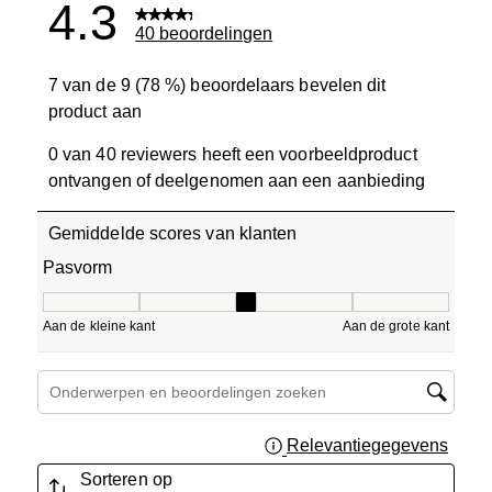
4.3
40 beoordelingen
7 van de 9 (78 %) beoordelaars bevelen dit
product aan
0 van 40 reviewers heeft een voorbeeldproduct
ontvangen of deelgenomen aan een aanbieding
Gemiddelde scores van klanten
Pasvorm
Pasvorm, 3.375 van 5, waarbij 1 gelijk is aan Aan de klein
Aan de kleine kant
Aan de grote kant
Onderwerpen en beoordelingen zoeken per regio
Relevantiegegevens
Geef 
Sorteren op