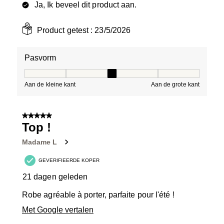
Ja, Ik beveel dit product aan.
Product getest :
23/5/2026
Pasvorm
Pasvorm, 3 van 5, waarbij 1 gelijk is aan Aan de kleine 
Aan de kleine kant
Aan de grote kant
5 van 5 sterren.
Top !
Madame L
GEVERIFIEERDE KOPER
21 dagen geleden
Robe agréable à porter, parfaite pour l'été !
Met Google vertalen