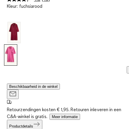
Lees
Kleur
:
fuchsiarood
40
beoordelingen.
Dezelfde
paginalink.
Beschikbaarheid in de winkel
Retourzendingen kosten € 1,95. Retouren inleveren in een
C&A-winkel is gratis.
Meer informatie
Productdetails