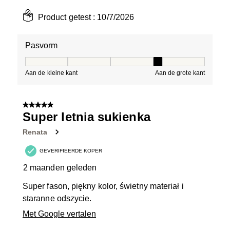
Product getest :
10/7/2026
Pasvorm
Pasvorm, 4 van 5, waarbij 1 gelijk is aan Aan de kleine 
Aan de kleine kant
Aan de grote kant
5 van 5 sterren.
Super letnia sukienka
Renata
GEVERIFIEERDE KOPER
2 maanden geleden
Super fason, piękny kolor, świetny materiał i
staranne odszycie.
Met Google vertalen