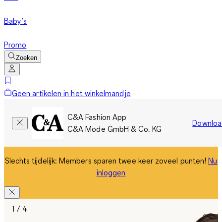
Baby’s
Promo
Zoeken
Geen artikelen in het winkelmandje
C&A Fashion App
Downloa
C&A Mode GmbH & Co. KG
Slechts tijdelijk: Members sparen twee keer zoveel punten!
Nu
inloggen
1 / 4