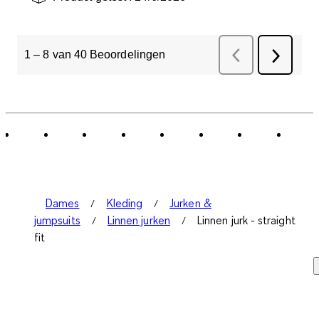
1
–
8 van 40
Beoordelingen
Vorige
Beoordelinge
Volgend
Beoorde
Dames
Kleding
Jurken &
jumpsuits
Linnen jurken
Linnen jurk - straight
fit