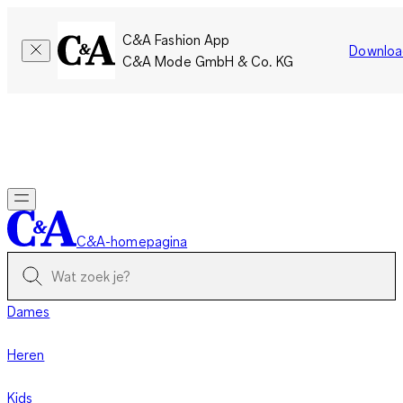
C&A Fashion App
Downloa
C&A Mode GmbH & Co. KG
Slechts tijdelijk: Members sparen twee keer zoveel punten!
Nu
inloggen
C&A-homepagina
Dames
Heren
Kids