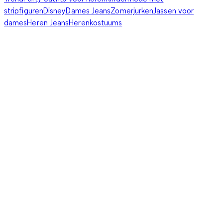
stripfiguren
Disney
Dames Jeans
Zomerjurken
Jassen voor
dames
Heren Jeans
Herenkostuums