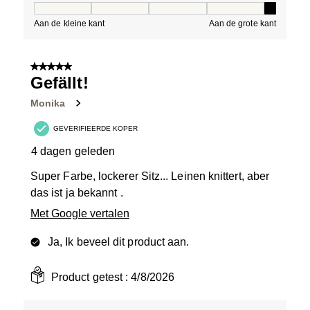
Pasvorm, 5 van 5, waarbij 1 gelijk is aan Aan de kleine 
Aan de kleine kant
Aan de grote kant
5 van 5 sterren.
Gefällt!
Monika
GEVERIFIEERDE KOPER
4 dagen geleden
Super Farbe, lockerer Sitz... Leinen knittert, aber
das ist ja bekannt .
Met Google vertalen
Ja, Ik beveel dit product aan.
Product getest :
4/8/2026