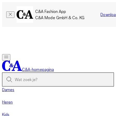
C&A Fashion App
Downloa
C&A Mode GmbH & Co. KG
Slechts tijdelijk: Members sparen twee keer zoveel punten!
Nu
inloggen
C&A-homepagina
Dames
Heren
Kids