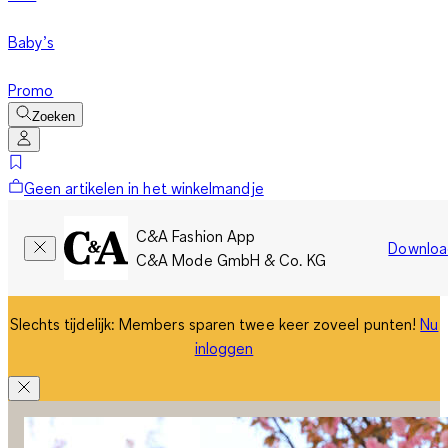
Baby’s
Promo
Zoeken
Geen artikelen in het winkelmandje
C&A Fashion App
Downloa
C&A Mode GmbH & Co. KG
Slechts tijdelijk: Members sparen twee keer zoveel punten!
Nu
inloggen