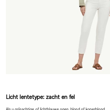
Licht lentetype: zacht en fel
Als u grijsachtige of lichtblauwe ogen, blond of koperblond