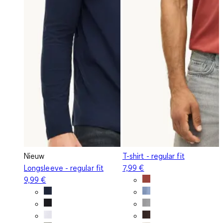
Nieuw
T-shirt - regular fit
Longsleeve - regular fit
7,99 €
9,99 €