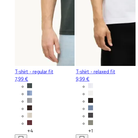
T-shirt - regular fit
T-shirt - relaxed fit
7,99 €
9,99 €
+4
+1