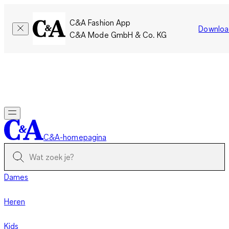
C&A Fashion App
Downloa
C&A Mode GmbH & Co. KG
Slechts tijdelijk: Members sparen twee keer zoveel punten!
Nu
inloggen
C&A-homepagina
Dames
Heren
Kids