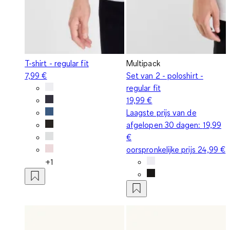
T-shirt - regular fit
Multipack
7,99 €
Set van 2 - poloshirt -
regular fit
19,99 €
Laagste prijs van de
afgelopen 30 dagen:
19,99
€
oorspronkelijke prijs
24,99 €
+1