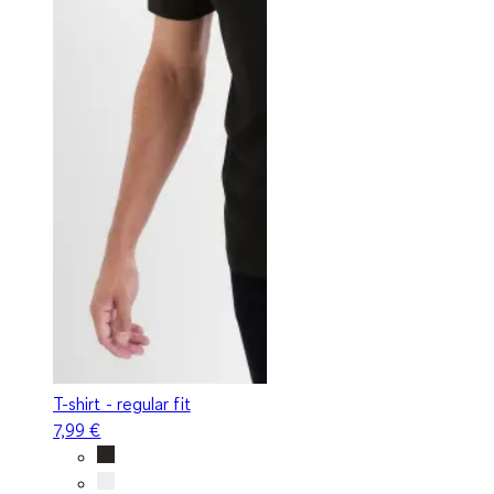
T-shirt - regular fit
7,99 €