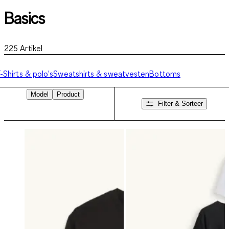
Basics
225
Artikel
-Shirts & polo's
Sweatshirts & sweatvesten
Bottoms
Model
Product
Filter & Sorteer