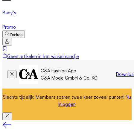
Baby’s
Promo
Zoeken
Geen artikelen in het winkelmandje
C&A Fashion App
Downloa
C&A Mode GmbH & Co. KG
Slechts tijdelijk: Members sparen twee keer zoveel punten!
Nu
inloggen