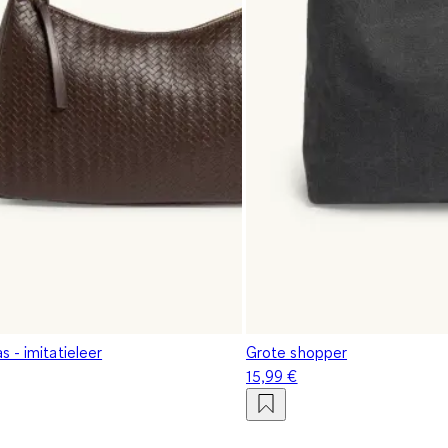
 - imitatieleer
Grote shopper
15,99 €