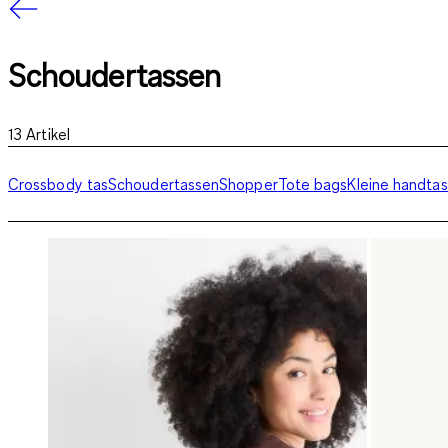
Schoudertassen
13
Artikel
Crossbody tas
Schoudertassen
Shopper
Tote bags
Kleine handta