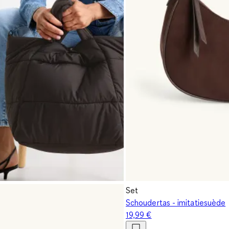
Set
Schoudertas - imitatiesuède
19,99 €