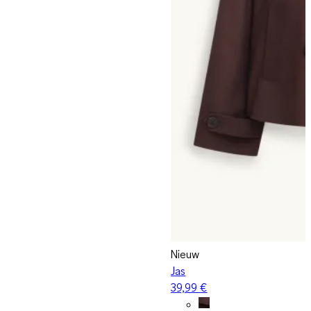
Nieuw
Jas
39,99 €