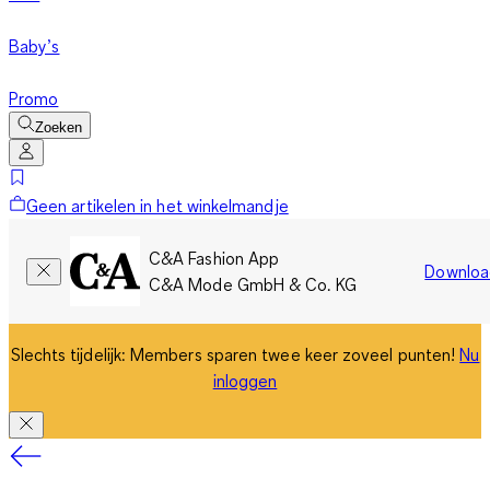
Baby’s
Promo
Zoeken
Geen artikelen in het winkelmandje
C&A Fashion App
Downloa
C&A Mode GmbH & Co. KG
Slechts tijdelijk: Members sparen twee keer zoveel punten!
Nu
inloggen