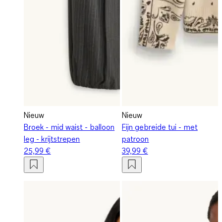
Nieuw
Nieuw
Broek - mid waist - balloon
Fijn gebreide tui - met
leg - krijtstrepen
patroon
25,99 €
39,99 €