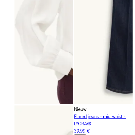
Nieuw
Flared jeans - mid waist -
LYCRA®
39,99 €