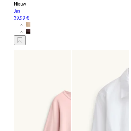
Nieuw
Jas
39,99 €