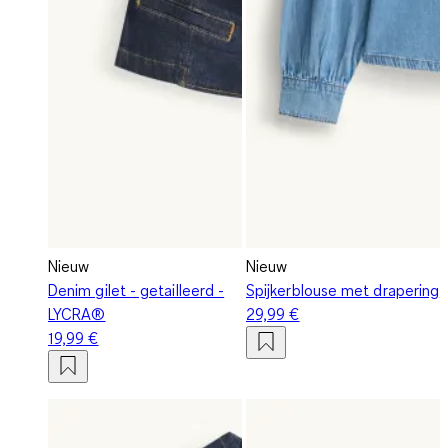
Nieuw
Nieuw
Denim gilet - getailleerd -
Spijkerblouse met drapering
LYCRA®
29,99 €
19,99 €