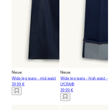
Nieuw
Nieuw
Wide leg jeans - mid waist
Wide leg jeans - high waist -
39,99 €
LYCRA®
39,99 €