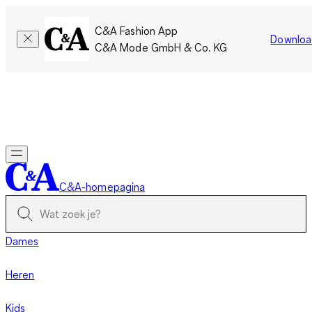
C&A Fashion App
Downloa
C&A Mode GmbH & Co. KG
Slechts tijdelijk: Members sparen twee keer zoveel punten!
Nu
inloggen
C&A-homepagina
Dames
Heren
Kids