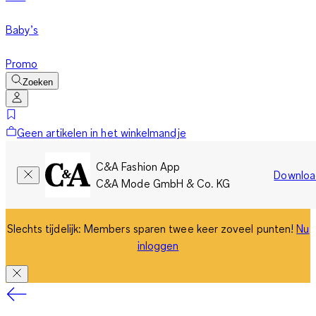
Baby’s
Promo
Zoeken
Geen artikelen in het winkelmandje
C&A Fashion App
Downloa
C&A Mode GmbH & Co. KG
Slechts tijdelijk: Members sparen twee keer zoveel punten!
Nu
inloggen