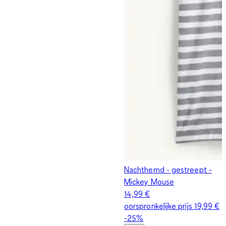
Nachthemd - gestreept -
Mickey Mouse
14,99 €
oorspronkelijke prijs
19,99 €
-25%