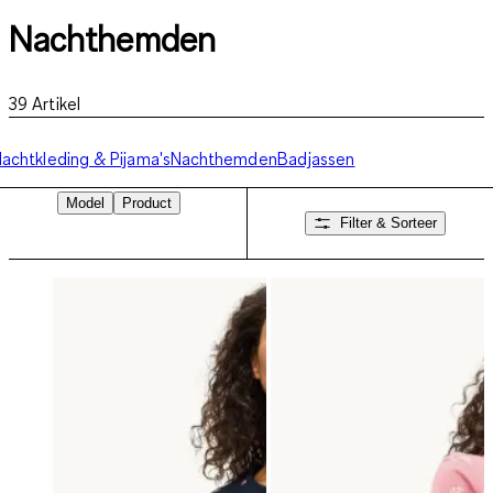
Nachthemden
39
Artikel
achtkleding & Pijama's
Nachthemden
Badjassen
Model
Product
Filter & Sorteer