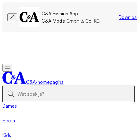
C&A Fashion App
Downloa
C&A Mode GmbH & Co. KG
Slechts tijdelijk: Members sparen twee keer zoveel punten!
Nu
inloggen
C&A-homepagina
Dames
Heren
Kids