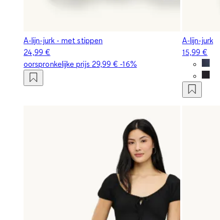
A-lijn-jurk - met stippen
A-lijn-jurk
24,99 €
15,99 €
oorspronkelijke prijs
29,99 €
-16%