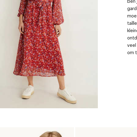
Ben 
gard
moet
tail
klei
ontd
veel
om t