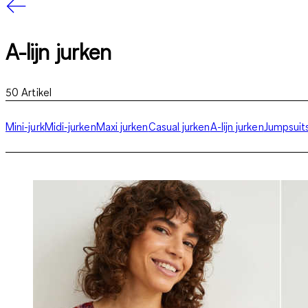
A-lijn jurken
50
Artikel
Mini-jurk
Midi-jurken
Maxi jurken
Casual jurken
A-lijn jurken
Jumpsuit