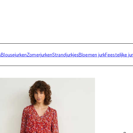
s
Blousejurken
Zomerjurken
Strandjurkjes
Bloemen jurk
Feestelijke ju