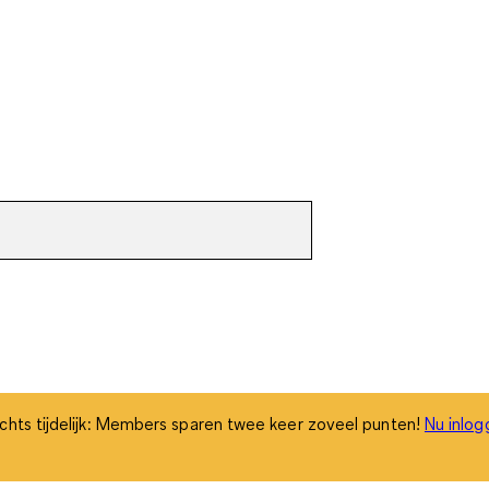
chts tijdelijk: Members sparen twee keer zoveel punten!
Nu inlog
chts tijdelijk: Members sparen twee keer zoveel punten!
Nu inlog