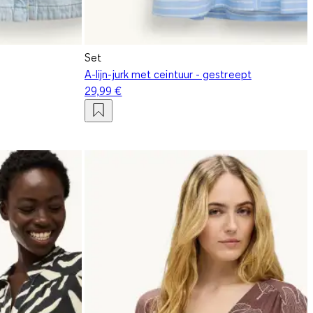
Set
A-lijn-jurk met ceintuur - gestreept
29,99 €