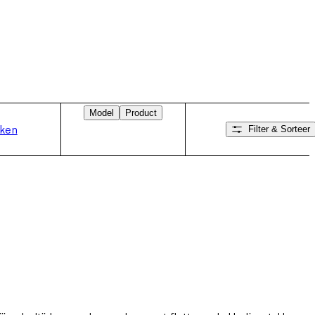
Model
Product
rken
Filter & Sorteer
Veeg naar rechts