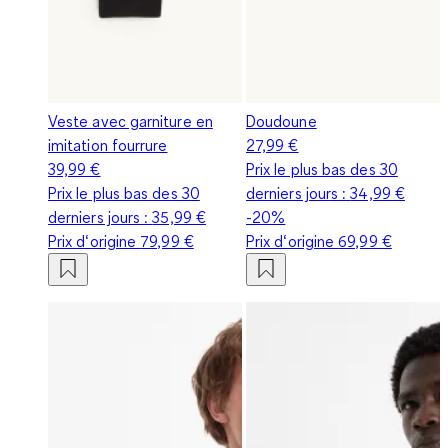
Veste avec garniture en
Doudoune
imitation fourrure
27,99 €
39,99 €
Prix le plus bas des 30
Prix le plus bas des 30
derniers jours :
34,99 €
derniers jours :
35,99 €
-20%
Prix d‘origine
79,99 €
Prix d‘origine
69,99 €