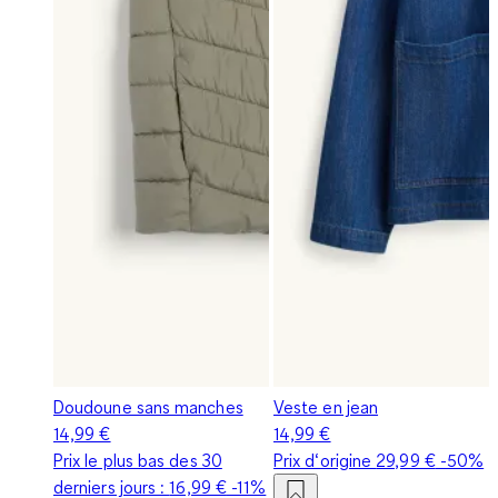
Doudoune sans manches
Veste en jean
14,99 €
14,99 €
Prix le plus bas des 30
Prix d‘origine
29,99 €
-50%
derniers jours :
16,99 €
-11%