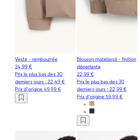
Veste - rembourrée
Blouson matelassé - finition
24,99 €
déperlante
Prix le plus bas des 30
22,99 €
derniers jours :
22,49 €
Prix le plus bas des 30
Prix d‘origine
49,99 €
derniers jours :
22,99 €
Prix d‘origine
59,99 €