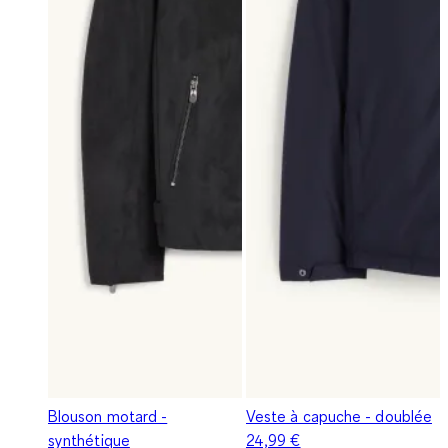
Blouson motard -
Veste à capuche - doublée
synthétique
24,99 €