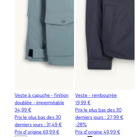
Veste à capuche - finition
Veste - rembourrée
doublée - imperméable
19,99 €
34,99 €
Prix le plus bas des 30
Prix le plus bas des 30
derniers jours :
27,99 €
derniers jours :
31,49 €
-28%
Prix d‘origine
69,99 €
Prix d‘origine
49,99 €