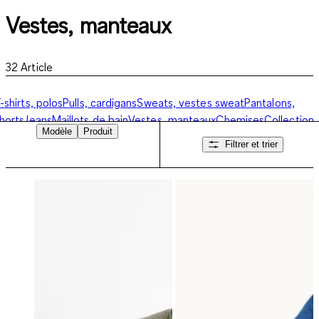
Vestes, manteaux
32
Article
-shirts, polos
Pulls, cardigans
Sweats, vestes sweat
Pantalons,
horts
Jeans
Maillots de bain
Vestes, manteaux
Chemises
Collection
Modèle
Produit
usiness
Chausettes
Sous-vêtements, pyjamas
Filtrer et trier