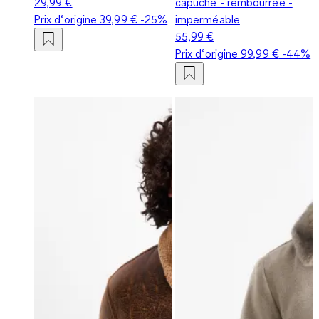
29,99 €
capuche - rembourrée -
Prix d‘origine
39,99 €
-25%
imperméable
55,99 €
Prix d‘origine
99,99 €
-44%