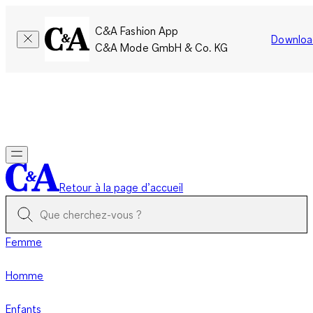
C&A Fashion App
Downloa
C&A Mode GmbH & Co. KG
Seulement pour une courte durée : Les membres cumulent le
double de points!
Se connecter
Retour à la page d’accueil
Femme
Homme
Enfants