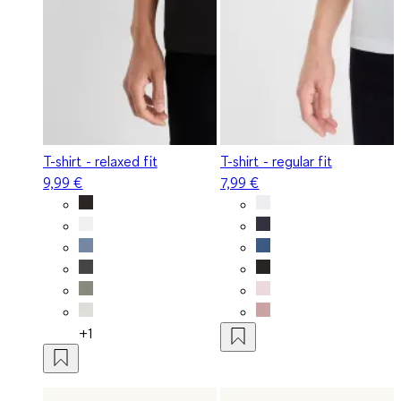
T-shirt - relaxed fit
T-shirt - regular fit
9,99 €
7,99 €
+1