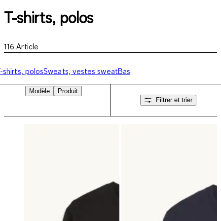
T-shirts, polos
116
Article
-shirts, polos
Sweats, vestes sweat
Bas
Modèle
Produit
Filtrer et trier