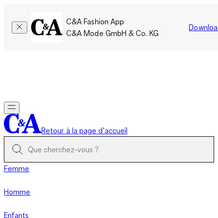
C&A Fashion App
Downloa
C&A Mode GmbH & Co. KG
Seulement pour une courte durée : Les membres cumulent le
double de points!
Se connecter
Retour à la page d’accueil
Femme
Homme
Enfants