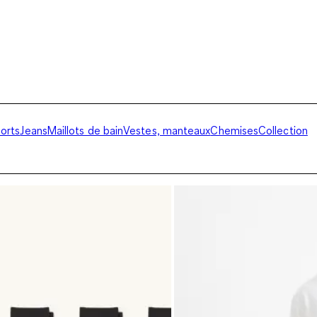
horts
Jeans
Maillots de bain
Vestes, manteaux
Chemises
Collection