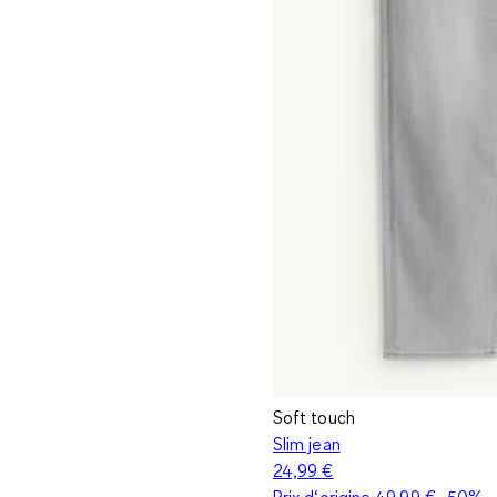
Soft touch
Slim jean
24,99 €
Prix d‘origine
49,99 €
-50%