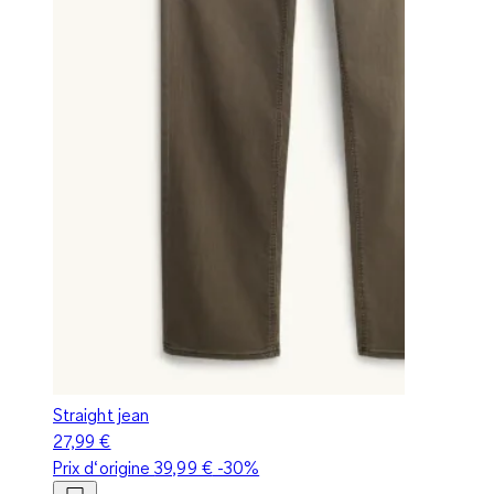
Straight jean
27,99 €
Prix d‘origine
39,99 €
-30%