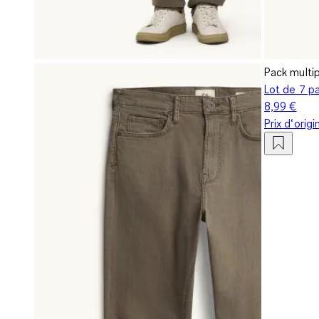
Pack multi
Lot de 7 p
8,99 €
Prix d‘orig