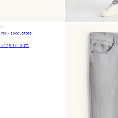
ple
aires - socquettes
ine
12,99 €
-30%