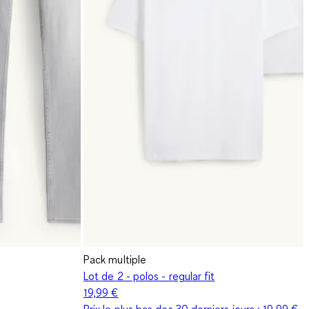
Pack multiple
Lot de 2 - polos - regular fit
19,99 €
Prix le plus bas des 30 derniers jours :
19,99 €