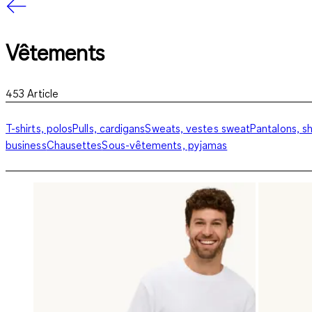
Vêtements
453
Article
T-shirts, polos
Pulls, cardigans
Sweats, vestes sweat
Pantalons, s
business
Chausettes
Sous-vêtements, pyjamas