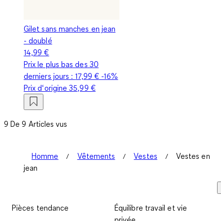
Gilet sans manches en jean
- doublé
14,99 €
Prix le plus bas des 30
derniers jours :
17,99 €
-16%
Prix d‘origine
35,99 €
9 De 9 Articles vus
Homme
Vêtements
Vestes
Vestes en
jean
Pièces tendance
Équilibre travail et vie
privée