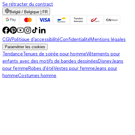
Se rétracter du contract
België / Belgique | FR
Car nos finitions soignées classent nos vestes en jean pour
homme parmi les incontournables du vestiaire urbain. En toile
brute foncée, leur
tombé ajusté
permet de souligner votre
CGV
Politique d’accessibilité
Confidentialité
Mentions légales
silhouette. Pour dîner entre amis ou déjeuner en famille, cette
Paramétrer les cookies
veste fait bonne figure avec un pull en cachemire, un pantalon
Tendance
Tenues de soirée pour homme
Vêtements pour
skinny et des mocassins. En
denim délavé
, elle joue les
enfants avec des motifs de bandes dessinées
Disney
Jeans
vedettes dans le style aviateur. Avec ses écussons brodés et
pour femme
Robes d'été
Vestes pour femme
Jeans pour
ses auréoles blanchies, elle fera fureur avec un pantalon à
homme
Costumes homme
poches plaquées, des bottines élastiquées et un foulard noué.
Tantôt aussi urbaines que les vestes de costume, tantôt aussi
rebelles que les vestes biker, nos vestes en jean vous ouvrent
des horizons infinis.
Veste en jean pour homme, variations de thème du
denim