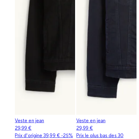
Veste en jean
Veste en jean
29,99 €
29,99 €
Prix d‘origine
39,99 €
-25%
Prix le plus bas des 30