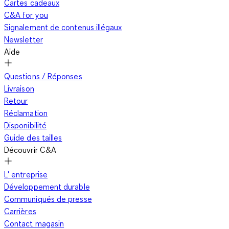
Cartes cadeaux
à capuche pour rendre à la tendance streetwear un
esprit
C&A for you
cosmopolite
, chacune de nos vestes en jean s'invite dans
Signalement de contenus illégaux
votre tenue au quotidien. Conviviales, citadines et insolentes,
Newsletter
elles vous permettent de soigner votre style tout en jouant la
Aide
nonchalance.
Questions / Réponses
Livraison
Décrochant la palme du classicisme, nos vestes en jean pour
Retour
homme se conforment en tous points à la légende. Toile
Réclamation
sergée, coutures orange, boutons cuivrés, teinte indigo, tous
Disponibilité
les ingrédients sont là pour vous faire entrer dans le mythe.
Guide des tailles
Les jusqu'au-boutistes ne se priveront pas pour enfiler leur
Découvrir C&A
pantalon en jean, les citadins exerceront leur art de la
composition. Le secret du denim est que tout lui va. Plutôt
L' entreprise
rétro
avec un chino marron, vous adoptez l'esprit de glisse
Développement durable
avec un cargo kaki. Carrément
chic
en slim noir, vous devenez
Communiqués de presse
rebelle avec un bootcut troué. En toutes circonstances, nos
Carrières
vestes en jean pour homme vous laissent libre de jouer avec
Contact magasin
toutes les coupes de pantalon.