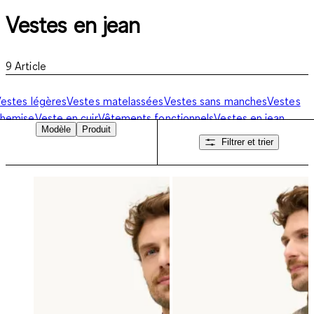
Vestes en jean
9
Article
estes légères
Vestes matelassées
Vestes sans manches
Vestes
chemise
Veste en cuir
Vêtements fonctionnels
Vestes en jean
Modèle
Produit
Filtrer et trier