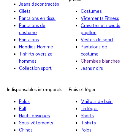
Jeans décontractés
Gilets
Costumes
Pantalons en tissu
Vêtements Fitness
Pantalons de
Cravates et nœuds
costume
papillon
Pantalons
Vestes de sport
Hoodies Homme
Pantalons de
T-shirts oversize
costume
hommes
Chemises blanches
Collection sport
Jeans noirs
Indispensables intemporels
Frais et léger
Polos
Maillots de bain
Pull
Lin léger
Hauts basiques
Shorts
Sous-vêtements
T-shirts
Chinos
Polos