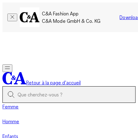
C&A Fashion App
Downloa
C&A Mode GmbH & Co. KG
Seulement pour une courte durée : Les membres cumulent le
double de points!
Se connecter
Retour à la page d’accueil
Femme
Homme
Enfants