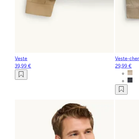
Veste
Veste-chemi
39,99 €
29,99 €