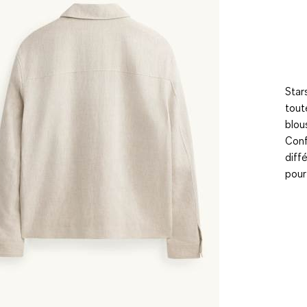
Star
tout
blou
Conf
diff
pour 