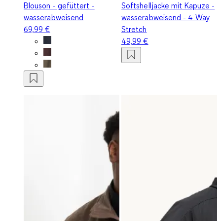
Blouson - gefüttert -
Softshelljacke mit Kapuze -
wasserabweisend
wasserabweisend - 4 Way
69,99 €
Stretch
49,99 €