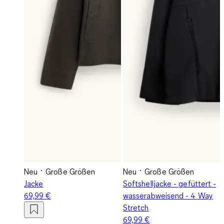
Neu
Große Größen
Neu
Große Größen
Jacke
Softshelljacke - gefüttert -
69,99 €
wasserabweisend - 4 Way
Stretch
69,99 €