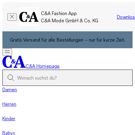
C&A Fashion App
Downloa
C&A Mode GmbH & Co. KG
Gratis Versand für alle Bestellungen – nur für kurze Zeit.
C&A Homepage
Damen
Herren
Kinder
Babys