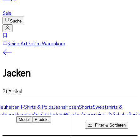
Sale
Suche
Keine Artikel im Warenkorb
Jacken
21
Artikel
euheiten
T-Shirts & Polos
Jeans
Hosen
Shorts
Sweatshirts &
ullover
Hemden
Anzüge
Jacken
Wäsche
Accessoires & Schuhe
Basic
Model
Produkt
Filter & Sortieren