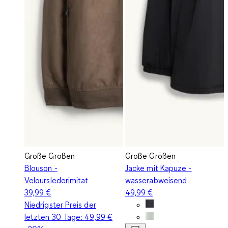
Große Größen
Große Größen
Blouson -
Jacke mit Kapuze -
Velourslederimitat
wasserabweisend
39,99 €
49,99 €
Niedrigster Preis der
letzten 30 Tage:
49,99 €