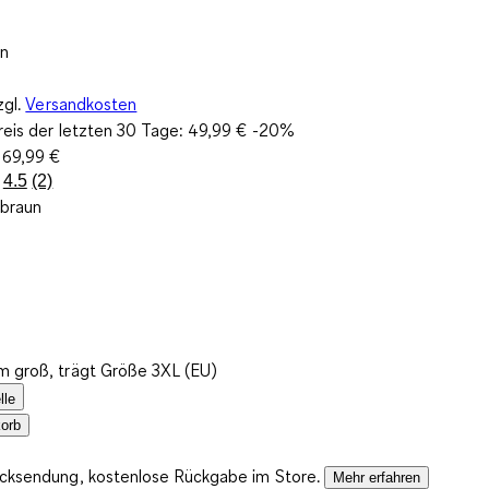
n
zgl.
Versandkosten
reis der letzten 30 Tage:
49,99 €
-20%
:
69,99 €
4.5
(2)
2
lbraun
Bewertungen
lesen.
Link
auf
derselben
Seite.
m groß, trägt Größe 3XL (EU)
lle
orb
ücksendung, kostenlose Rückgabe im Store.
Mehr erfahren