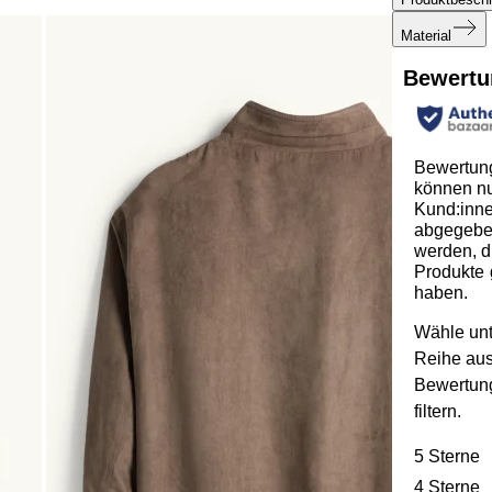
Material
Bewertu
Bewertun
können n
Kund:inn
abgegeb
werden, d
Produkte 
haben.
Wähle unt
Reihe au
Bewertun
filtern.
5 Sterne
S
4 Sterne
S