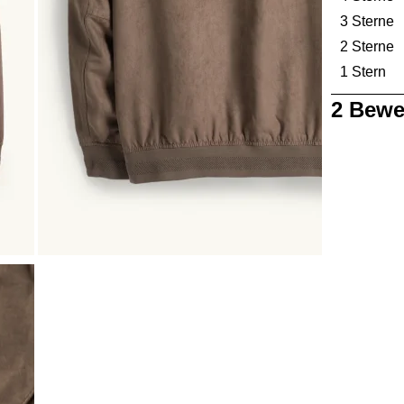
3 Sterne
S
2 Sterne
S
1 Stern
St
1
2 Bewe
bis
0
von
2
Bewertungen