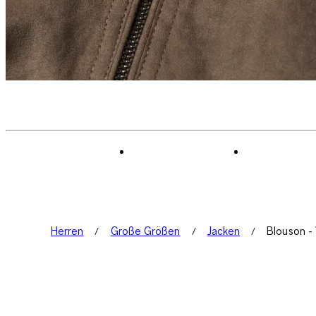
Herren
Große Größen
Jacken
Blouson - 