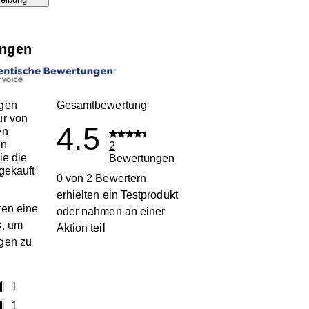
ngen
gen
Gesamtbewertung
ur von
4.5
en
en
2
ie die
Bewertungen
gekauft
0 von 2 Bewertern
erhielten ein Testprodukt
en eine
oder nahmen an einer
s, um
Aktion teil
gen zu
terne
1
1 Bewertung mit 5 Sternen.
terne
1