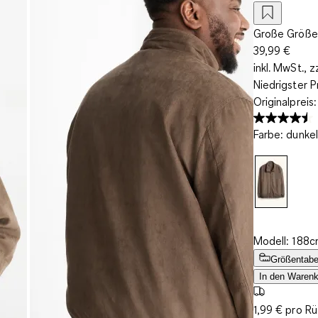
Große Größe
39,99 €
inkl. MwSt., z
Niedrigster P
Originalpreis
Farbe
:
dunke
Modell: 188c
Größentabe
In den Warenk
1,99 € pro R