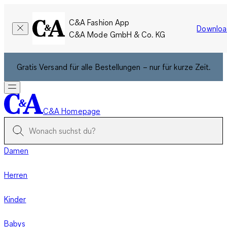
C&A Fashion App
Downloa
C&A Mode GmbH & Co. KG
Gratis Versand für alle Bestellungen – nur für kurze Zeit.
C&A Homepage
Damen
Herren
Kinder
Babys