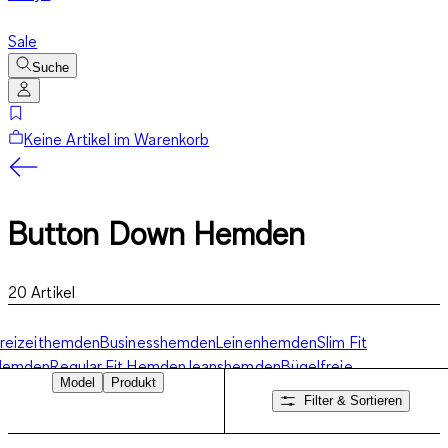
Sale
Suche
Keine Artikel im Warenkorb
Button Down Hemden
20
Artikel
reizeithemden
Businesshemden
Leinenhemden
Slim Fit
Hemden
Regular Fit Hemden
Jeanshemden
Bügelfreie
Model
Produkt
Hemden
Button Down Hemden
Herrenhemden
Filter & Sortieren
urzarm
Herrenhemden langarm