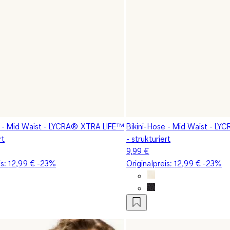
e - Mid Waist - LYCRA® XTRA LIFE™
Bikini-Hose - Mid Waist - L
rt
- strukturiert
9,99 €
is:
12,99 €
-23%
Originalpreis:
12,99 €
-23%