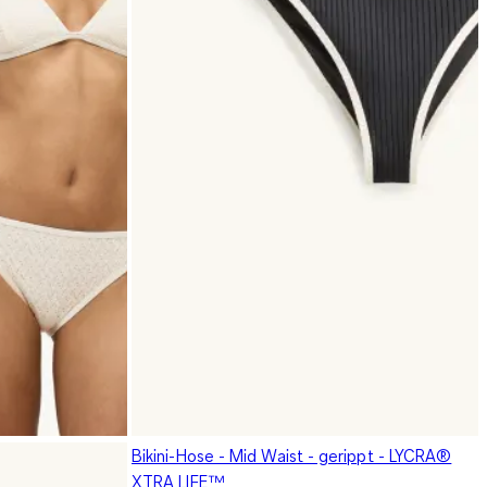
Bikini-Hose - Mid Waist - gerippt - LYCRA®
XTRA LIFE™