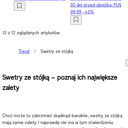
30 dni przed obniżką:
PLN
99,99
-45%
12 z 12 oglądanych artykułów
Trend
Swetry ze stójką
Swe­try ze stój­ką – po­znaj ich naj­więk­sze
za­le­ty
Choć może to zabrzmieć skądinąd banalnie, swetry ze stójką
mają same zalety. I naprawdę nie ma w tym stwierdzeniu