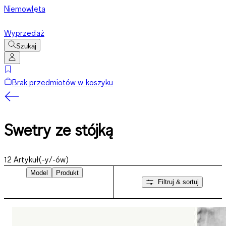
Niemowlęta
Wyprzedaż
Szukaj
Brak przedmiotów w koszyku
Swetry ze stójką
12
Artykuł(-y/-ów)
Model
Produkt
Filtruj & sortuj