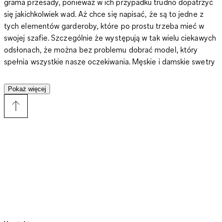
grama przesady, ponieważ w ich przypadku trudno dopatrzyć
się jakichkolwiek wad.
Aż chce się napisać, że są to jedne z
tych elementów garderoby, które po prostu trzeba mieć w
swojej szafie.
Szczególnie że występują w tak wielu ciekawych
odsłonach, że można bez problemu dobrać model, który
spełnia wszystkie nasze oczekiwania. Męskie i
damskie swetry
ze stójką
prawdziwy boom przeżywały w latach 90 ubiegłego
stulecia. Możesz je więc kojarzyć z popularnych w tamtych
Pokaż więcej
latach
amerykańskich sitcomów
albo archiwalnych zdjęć. A że
uniwersalne modowe rozwiązania mają to do siebie, że lubią
powracać, dopasowane swetry ze stójką triumfalnie
wróciły na
salony
w XXI wieku. Uwielbiają je zarówno celebryci,
influencerki
,jak i miłośnicy ciekawych stylizacji z całego świata.
Te wykonane z delikatnych w dotyku, ciepłych tkanin swetry
królują więc nie tylko na pokazach mody, ale również na ulicach
i
Instagramowych
relacjach. Ich zalety doceniają także osoby,
dla których klasyczny
sweter z golfem
to zbyt dużo. Do
wyboru masz modele wykonane z różnych włókien – od
cienkich i lekkich
dzianin
, po grubą
wełnę
, która świetnie chroni