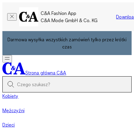
C&A Fashion App
Downloa
C&A Mode GmbH & Co. KG
Darmowa wysyłka wszystkich zamówień tylko przez krótki
czas
Strona główna C&A
Kobiety
Mężczyźni
Dzieci