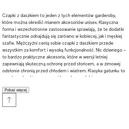
Czapki z daszkiem
to jeden z tych elementów garderoby,
które można określić mianem akcesoriów unisex. Klasyczna
forma i wszechstronne zastosowanie sprawiają, że te dodatki
fantastycznie odnajdują się zarówno w kobiecej, jak i męskiej
szafie. Mężczyźni cenią sobie czapki z daszkiem przede
wszystkim za komfort i wysoką funkcjonalność. Nic dziwnego –
to bardzo praktyczne akcesoria, które w wersji letniej
zapewniają skuteczną ochronę przed słońcem, a w zimowej
odsłonie chronią przed chłodem i wiatrem. Klasyka gatunku to
czapka z daszkiem z mocnej bawełny, ozdobiona
minimalistycznym nadrukiem, napisem lub logo ulubionej marki.
Pokaż więcej
Popularne są również modele jednobarwne bez dodatków oraz
czapki wykonane z kilku tkanin w różnych odcieniach. Ciekawą
opcją są też kaszkiety z melanżowych tkanin. Takie nakrycia
głowy fantastycznie uzupełniają miejskie zestawy. Klasyczne
bejsbolówki sprawdzą się podczas rowerowej wycieczki,
meczu tenisa, popołudnia w skate parku, weekendowego