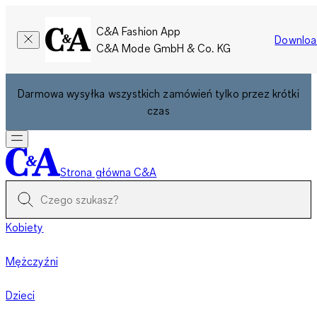
C&A Fashion App
Downloa
C&A Mode GmbH & Co. KG
Darmowa wysyłka wszystkich zamówień tylko przez krótki
czas
Strona główna C&A
Kobiety
Mężczyźni
Dzieci