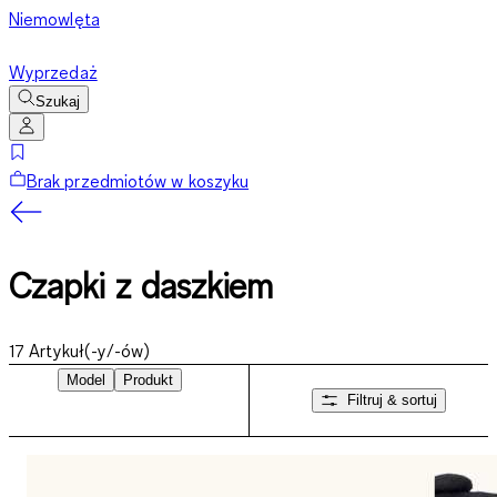
Niemowlęta
Wyprzedaż
Szukaj
Brak przedmiotów w koszyku
Czapki z daszkiem
17
Artykuł(-y/-ów)
Model
Produkt
Filtruj & sortuj