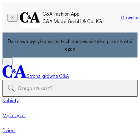
C&A Fashion App
Downloa
C&A Mode GmbH & Co. KG
Darmowa wysyłka wszystkich zamówień tylko przez krótki
czas
Strona główna C&A
Kobiety
Mężczyźni
Dzieci