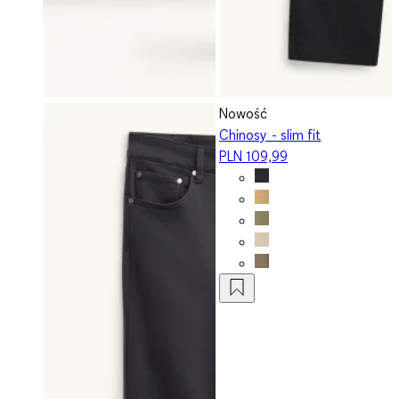
Nowość
Chinosy - slim fit
PLN 109,99