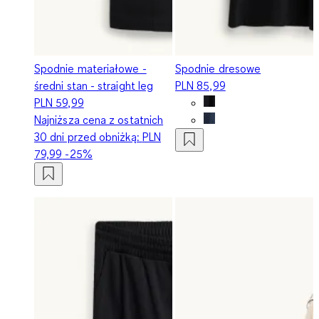
Spodnie materiałowe -
Spodnie dresowe
średni stan - straight leg
PLN 85,99
PLN 59,99
Najniższa cena z ostatnich
30 dni przed obniżką:
PLN
79,99
-25%