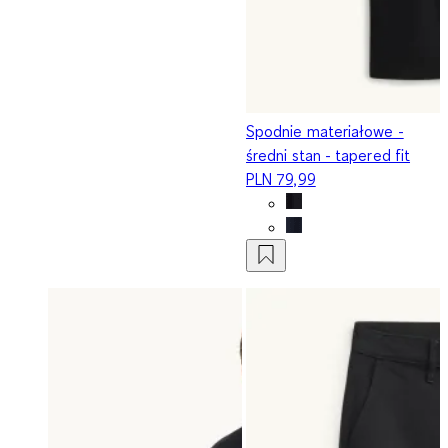
Spodnie materiałowe -
średni stan - tapered fit
PLN 79,99