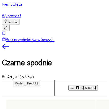
Niemowlęta
Wyprzedaż
Szukaj
Brak przedmiotów w koszyku
Czarne spodnie
85
Artykuł(-y/-ów)
Model
Produkt
Filtruj & sortuj