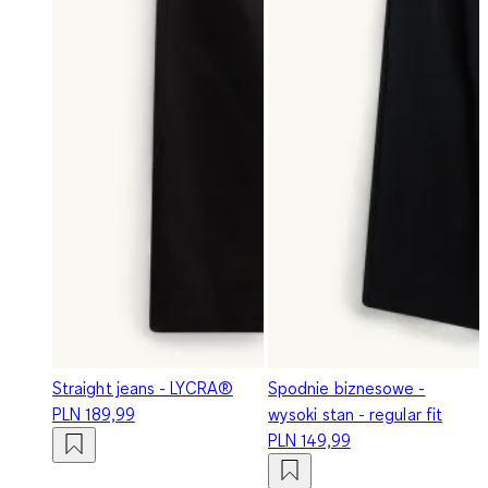
Straight jeans - LYCRA®
Spodnie biznesowe -
PLN 189,99
wysoki stan - regular fit
PLN 149,99