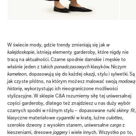
W świecie mody, gdzie trendy zmieniają się jak
w
kalejdoskopie
, istnieją elementy garderoby, które nigdy nie
tracą na aktualności.
Czarne spodnie
damskie i męskie to
właśnie jeden z takich
ponadczasowych
klasyków. Niczym
kameleon
, dopasowują się do każdej okazji, stylu i sylwetki. Są
jak czyste płótno, na którym możesz malować swoją
modową
historię
, wykorzystując ich nieograniczone możliwości
stylizacyjne. W sklepie C&A rozumiemy siłę tej uniwersalnej
części garderoby, dlatego też znajdziesz u nas duży wybór
czarnych spodni w różnym stylu – dopasowane rurki
skinny fit
,
klasyczne materiałowe
cygaretki
w kratę, luźne
culottes
,
szerokie dzwony z wysokim stanem, uniwersalne
cargo
z
kieszeniami, dresowe
joggery
i wiele innych. Wszystko po to,