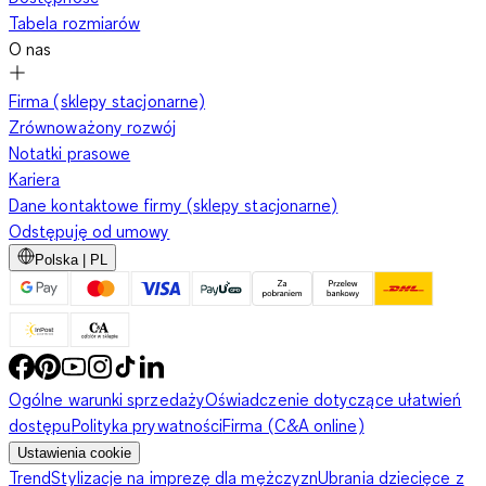
Tabela rozmiarów
O nas
Firma (sklepy stacjonarne)
Zrównoważony rozwój
Notatki prasowe
Kariera
Dane kontaktowe firmy (sklepy stacjonarne)
Odstępuję od umowy
Polska | PL
Ogólne warunki sprzedaży
Oświadczenie dotyczące ułatwień
dostępu
Polityka prywatności
Firma (C&A online)
Ustawienia cookie
Trend
Stylizacje na imprezę dla mężczyzn
Ubrania dziecięce z