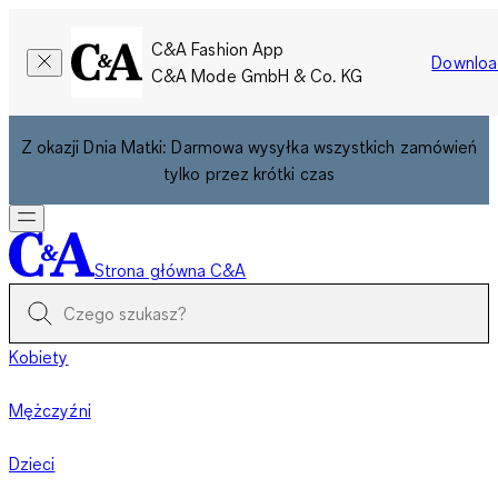
C&A Fashion App
Downloa
C&A Mode GmbH & Co. KG
Z okazji Dnia Matki: Darmowa wysyłka wszystkich zamówień
tylko przez krótki czas
Strona główna C&A
Kobiety
Mężczyźni
Dzieci