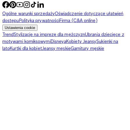
Ogólne warunki sprzedaży
Oświadczenie dotyczące ułatwień
dostępu
Polityka prywatności
Firma (C&A online)
Ustawienia cookie
Trend
Stylizacje na imprezę dla mężczyzn
Ubrania dziecięce z
motywami komiksowymi
Disneya
Kobiety Jeansy
Sukienki na
lato
Kurtki dla kobiet
Jeansy męskie
Garnitury męskie