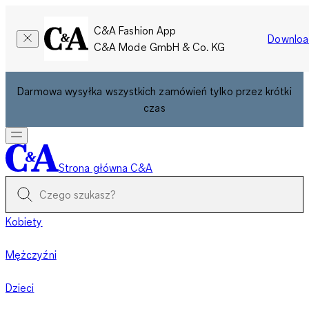
C&A Fashion App
Downloa
C&A Mode GmbH & Co. KG
Darmowa wysyłka wszystkich zamówień tylko przez krótki
czas
Strona główna C&A
Kobiety
Mężczyźni
Dzieci