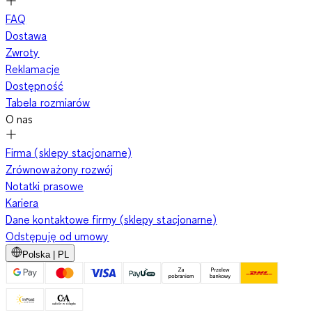
FAQ
Dostawa
Zwroty
Reklamacje
Dostępność
Tabela rozmiarów
O nas
Firma (sklepy stacjonarne)
Zrównoważony rozwój
Notatki prasowe
Kariera
Dane kontaktowe firmy (sklepy stacjonarne)
Odstępuję od umowy
Polska | PL