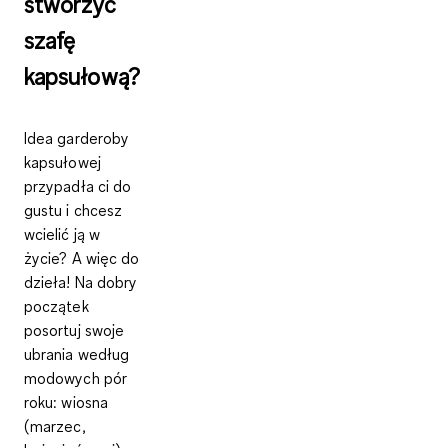
stworzyć
szafę
kapsułową?
Idea garderoby
kapsułowej
przypadła ci do
gustu i chcesz
wcielić ją w
życie? A więc do
dzieła! Na dobry
początek
posortuj swoje
ubrania według
modowych pór
roku: wiosna
(marzec,