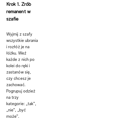
Krok 1. Zrób
remanent w
szafie
Wyjmij z szafy
wszystkie ubrania
i rozłóż je na
łóżku. Weź
każde z nich po
kolei do ręki i
zastanów się,
czy chcesz je
zachować.
Pogrupuj odzież
na
trzy
kategorie
: „tak”,
„nie”, „być
może”.