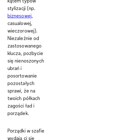
kątem typów
stylizacji (np.
biznesowej
,
casualowej,
wieczorowej).
Niezależnie od
zastosowanego
klucza, pozbycie
się nienoszonych
ubrań i
posortowanie
pozostałych
sprawi, że na
twoich półkach
zagości ład i
porządek.
Porządki w szafie
wydają ci się