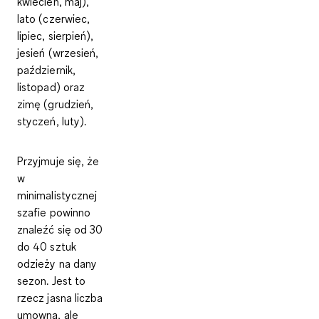
kwiecień, maj),
lato (czerwiec,
lipiec, sierpień),
jesień (wrzesień,
październik,
listopad) oraz
zimę (grudzień,
styczeń, luty).
Przyjmuje się, że
w
minimalistycznej
szafie powinno
znaleźć się
od 30
do 40 sztuk
odzieży na dany
sezon
. Jest to
rzecz jasna liczba
umowna, ale