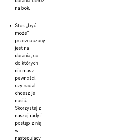
ubrania odłóż
na bok.
Stos
„być
może”
przeznaczony
jest na
ubrania, co
do których
nie masz
pewności,
czy nadal
chcesz je
nosić.
Skorzystaj z
naszej rady i
postąp z nią
w
następujący