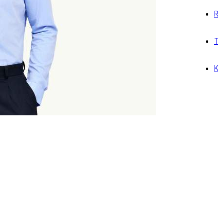
R
T
K