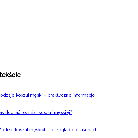
tekście
odzaje koszul męski – praktyczne informacje
ak dobrać rozmiar koszuli męskiej?
odele koszul męskich – przegląd po fasonach