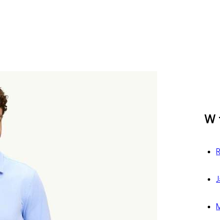
W 
R
J
M