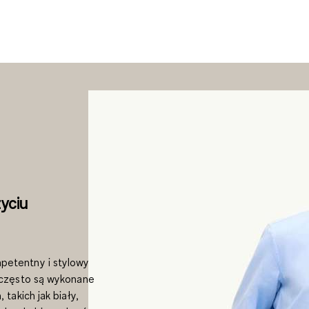
yciu
petentny i stylowy
 często są wykonane
takich jak biały,