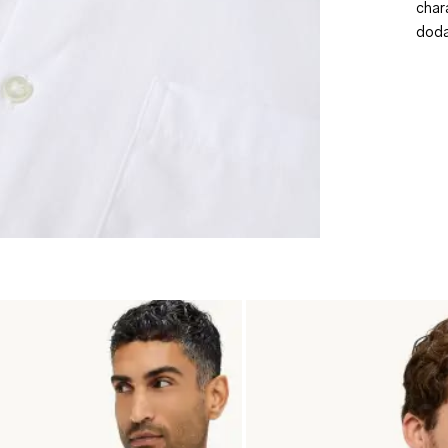
char
doda