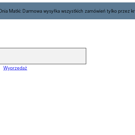
 Dnia Matki: Darmowa wysyłka wszystkich zamówień tylko przez kr
Wyprzedaż