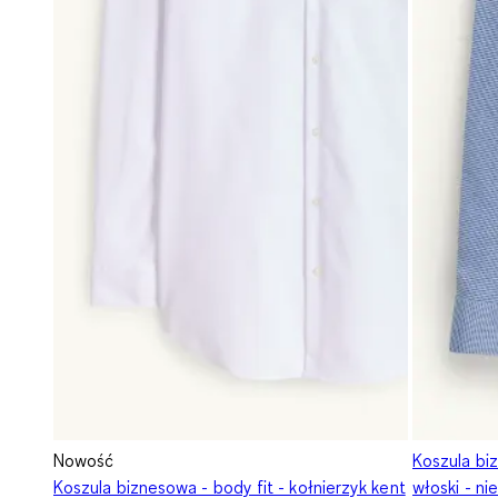
Nowość
Koszula biz
Koszula biznesowa - body fit - kołnierzyk kent
włoski - n