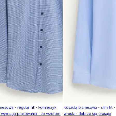
nesowa - regular fit - kołnierzyk
Koszula biznesowa - slim fit -
ie wymaga prasowania - ze wzorem
włoski - dobrze się prasuje