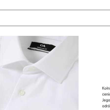
Kołn
ceni
Jego
odró