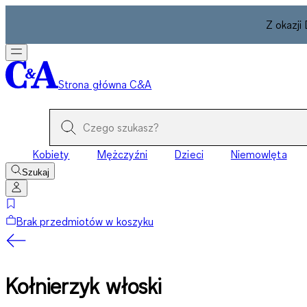
Z okazji
Strona główna C&A
Kobiety
Mężczyźni
Dzieci
Niemowlęta
Szukaj
Brak przedmiotów w koszyku
Kołnierzyk włoski