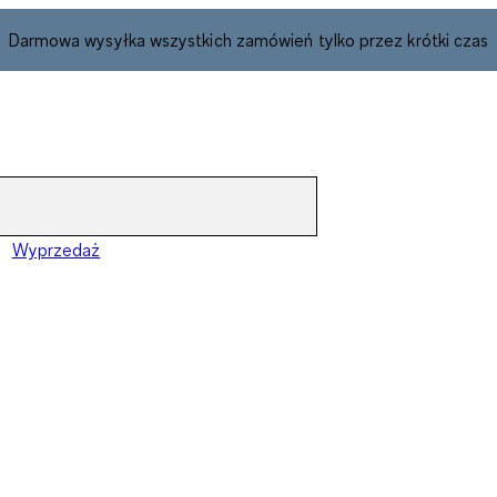
Darmowa wysyłka wszystkich zamówień tylko przez krótki czas
Wyprzedaż