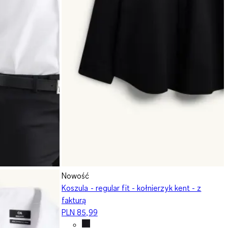
Nowość
Koszula - regular fit - kołnierzyk kent - z
fakturą
PLN 85,99