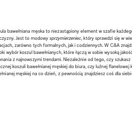
ula bawełniana męska
to niezastąpiony element w szafie każdeg
czyzny. Jest to modowy
sprzymierzeniec
, który sprawdzi się w wie
acjach, zarówno tych formalnych, jak i codziennych. W C&A znajd
oki wybór koszul bawełnianych, które łączą w sobie wysoką jakoś
nania z najnowszymi trendami. Niezależnie od tego, czy szukasz
ycznej koszuli bawełnianej męskiej do biura, czy luźnej flanelowej 
łnianej męskiej na co dzień, z pewnością znajdziesz coś dla siebi