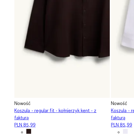
Nowość
Nowość
Koszula - regular fit - kołnierzyk kent - z
Koszula - re
fakturą
fakturą
PLN 85,99
PLN 85,99