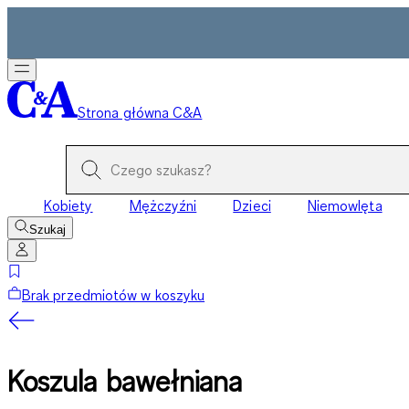
Strona główna C&A
Kobiety
Mężczyźni
Dzieci
Niemowlęta
Szukaj
Brak przedmiotów w koszyku
Koszula bawełniana