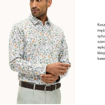
Kosz
męż
sytu
szer
wyko
klas
bawe