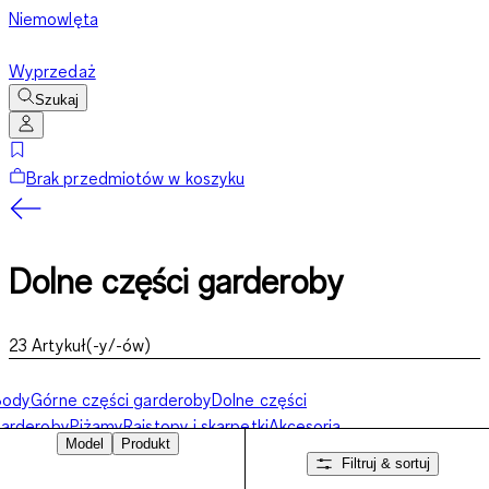
Niemowlęta
Wyprzedaż
Szukaj
Brak przedmiotów w koszyku
Dolne części garderoby
23
Artykuł(-y/-ów)
Body
Górne części garderoby
Dolne części
arderoby
Piżamy
Rajstopy i skarpetki
Akcesoria
Model
Produkt
Filtruj & sortuj