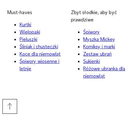
Must-haves
Zbyt słodkie, aby być
prawdziwe
Kurtki
Wielopaki
Śpiwory
Pieluszki
Myszka Mickey
Śliniak i chusteczki
Komiksy i marki
Koce dla niemowląt
Zestaw ubrań
Śpiwory wiosenne i
Sukienki
letnie
Różowe ubranka dla
niemowląt