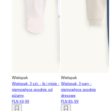
Wielopak
Wielopak
Wielopak, 3 szt. - lis i misie -
Wielopak, 3 pary -
niemowlęce spodnie od
niemowlęce spodnie
piżamy
dresowe
PLN 59,99
PLN 85,99