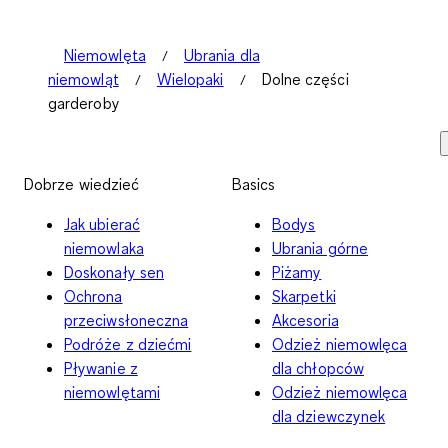
Niemowlęta
Ubrania dla
niemowląt
Wielopaki
Dolne części
garderoby
Dobrze wiedzieć
Basics
Jak ubierać
Bodys
niemowlaka
Ubrania górne
Doskonały sen
Piżamy
Ochrona
Skarpetki
przeciwsłoneczna
Akcesoria
Podróże z dziećmi
Odzież niemowlęca
Pływanie z
dla chłopców
niemowlętami
Odzież niemowlęca
dla dziewczynek