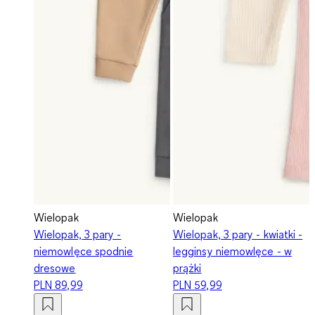
Wielopak
Wielopak
Wielopak, 3 pary -
Wielopak, 3 pary - kwiatki -
niemowlęce spodnie
legginsy niemowlęce - w
dresowe
prążki
PLN 89,99
PLN 59,99