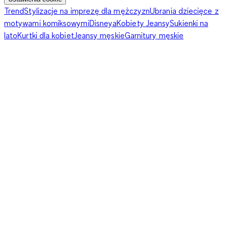
Trend
Stylizacje na imprezę dla mężczyzn
Ubrania dziecięce z
motywami komiksowymi
Disneya
Kobiety Jeansy
Sukienki na
lato
Kurtki dla kobiet
Jeansy męskie
Garnitury męskie