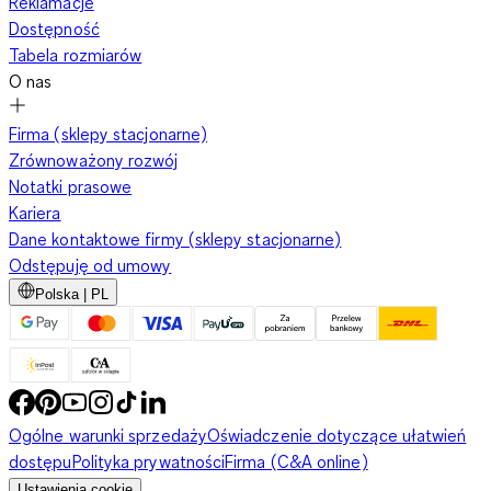
Reklamacje
Dostępność
Tabela rozmiarów
O nas
Firma (sklepy stacjonarne)
Zrównoważony rozwój
Notatki prasowe
Kariera
Dane kontaktowe firmy (sklepy stacjonarne)
Odstępuję od umowy
Polska | PL
Ogólne warunki sprzedaży
Oświadczenie dotyczące ułatwień
dostępu
Polityka prywatności
Firma (C&A online)
Ustawienia cookie