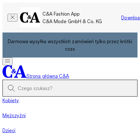
C&A Fashion App
Downloa
C&A Mode GmbH & Co. KG
Darmowa wysyłka wszystkich zamówień tylko przez krótki
czas
Strona główna C&A
Kobiety
Mężczyźni
Dzieci