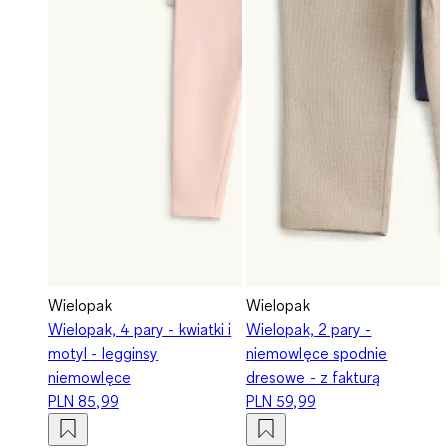
Wielopak
Wielopak
Wielopak, 4 pary - kwiatki i
Wielopak, 2 pary -
motyl - legginsy
niemowlęce spodnie
niemowlęce
dresowe - z fakturą
PLN 85,99
PLN 59,99