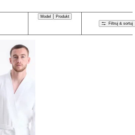
Model
Produkt
Filtruj & sortuj
Przesuń w prawo