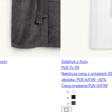
froty
Szlafrok z froty
PLN 74,99
Najniższa cena z ostatnich 3
obniżką:
PLN 149,99
-50%
Cena regularna
PLN 149,99