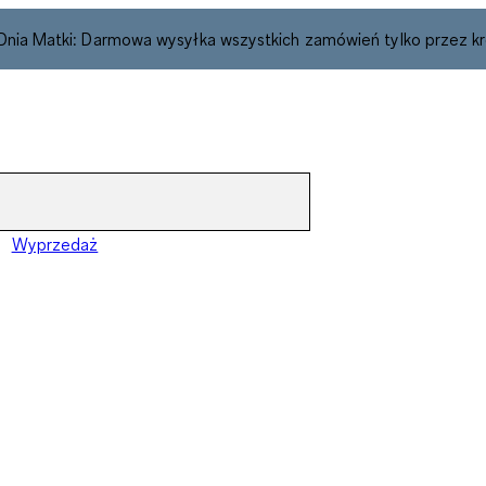
 Dnia Matki: Darmowa wysyłka wszystkich zamówień tylko przez kr
Wyprzedaż