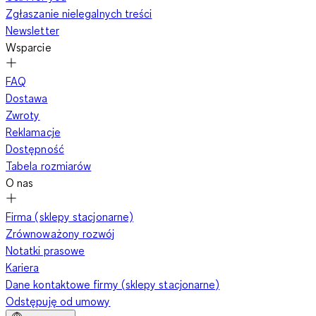
Zgłaszanie nielegalnych treści
Newsletter
Wsparcie
FAQ
Dostawa
Zwroty
Reklamacje
Dostępność
Tabela rozmiarów
O nas
Firma (sklepy stacjonarne)
Zrównoważony rozwój
Notatki prasowe
Kariera
Dane kontaktowe firmy (sklepy stacjonarne)
Odstępuję od umowy