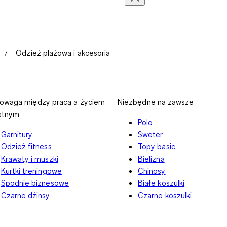
Odzież plażowa i akcesoria
owaga między pracą a życiem
Niezbędne na zawsze
atnym
Polo
Garnitury
Sweter
Odzież fitness
Topy basic
Krawaty i muszki
Bielizna
Kurtki treningowe
Chinosy
Spodnie biznesowe
Białe koszulki
Czarne dżinsy
Czarne koszulki