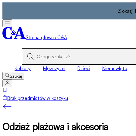
Z okazji
Strona główna C&A
Kobiety
Mężczyźni
Dzieci
Niemowlęta
Szukaj
Brak przedmiotów w koszyku
Odzież plażowa i akcesoria