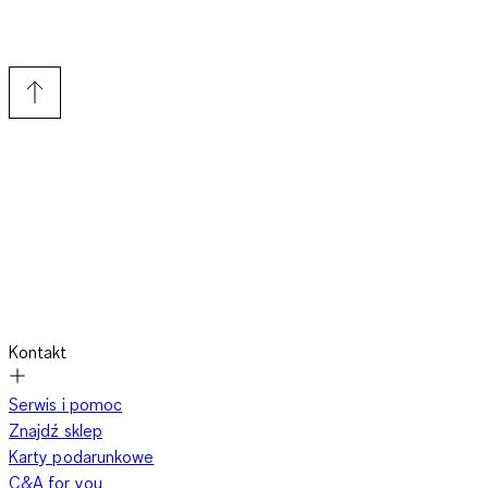
Kontakt
Serwis i pomoc
Znajdź sklep
Karty podarunkowe
C&A for you