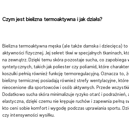
Czym jest bielizna termoaktywna i jak działa?
Bielizna termoaktywna męska
(ale także damska i dziecięca)
to 
aktywności fizycznej. Jej sekret tkwi w specjalnych tkaninach, k
na zewnątrz. Dzięki temu skóra pozostaje sucha, co zapobiega
syntetycznych, takich jak poliester czy poliamid, które charakte
koszulki pełnią również
funkcję termoregulacyjną
. Oznacza to, 
bielizny termicznej
posiadają również strefy wentylacyjne, które
nieocenione dla sportowców i osób aktywnych. Przede wszystk
Dodatkowo sucha skóra minimalizuje ryzyko otarć i podrażnień,
elastyczna, dzięki czemu nie krępuje ruchów i zapewnia pełn
kto ceni sobie komfort i wygodę podczas uprawiania sportu
. Dz
czy intensywności wysiłku.