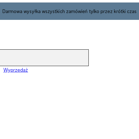
Darmowa wysyłka wszystkich zamówień tylko przez krótki czas
Wyprzedaż