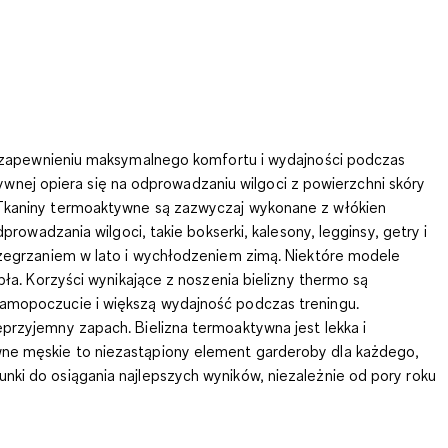
o zapewnieniu maksymalnego komfortu i wydajności podczas
ywnej opiera się na odprowadzaniu wilgoci z powierzchni skóry
Tkaniny termoaktywne są zazwyczaj wykonane z włókien
rowadzania wilgoci, takie bokserki, kalesony, legginsy, getry i
rzegrzaniem w lato i wychłodzeniem zimą. Niektóre modele
ła. Korzyści wynikające z noszenia bielizny
thermo
są
 samopoczucie i większą wydajność podczas treningu.
przyjemny zapach. Bielizna termoaktywna jest lekka i
wne męskie to niezastąpiony element garderoby dla każdego,
nki do osiągania najlepszych wyników, niezależnie od pory roku