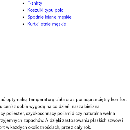
T-shirty
Koszulki typu polo
Spodnie lniane męskie
Kurtki letnie męskie
mać optymalną temperaturę ciała oraz ponadprzeciętny komfort
 cenisz sobie wygodę na co dzień, nasza bielizna
ący
poliester
, szybkoschnący
poliamid
czy naturalna
wełna
rzyjemnych zapachów. A dzięki zastosowaniu płaskich szwów i
t w każdych okolicznościach, przez cały rok.