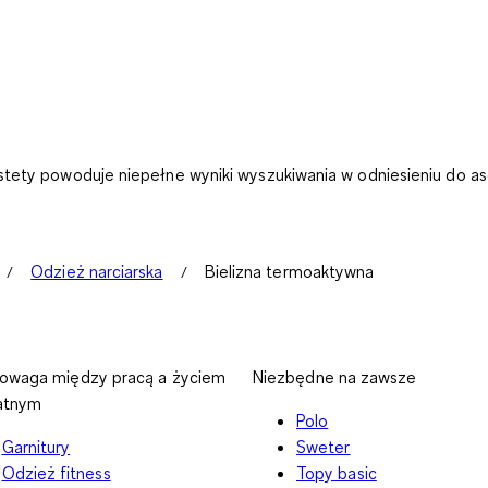
stety powoduje niepełne wyniki wyszukiwania w odniesieniu do 
Odzież narciarska
Bielizna termoaktywna
owaga między pracą a życiem
Niezbędne na zawsze
atnym
Polo
Garnitury
Sweter
Odzież fitness
Topy basic