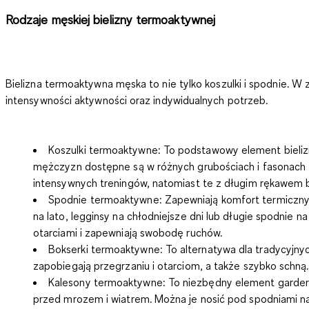
Rodzaje męskiej bielizny termoaktywnej
Bielizna termoaktywna męska to nie tylko koszulki i spodnie.
W za
intensywności aktywności oraz indywidualnych potrzeb.
Koszulki termoaktywne:
To podstawowy element bielizn
mężczyzn dostępne są w różnych grubościach i fasonach –
intensywnych treningów, natomiast te z długim rękawem bę
Spodnie termoaktywne:
Zapewniają komfort termiczny i
na lato, legginsy na chłodniejsze dni lub długie spodnie 
otarciami i zapewniają swobodę ruchów.
Bokserki termoaktywne:
To alternatywa dla tradycyjny
zapobiegają przegrzaniu i otarciom, a także szybko schną.
Kalesony termoaktywne:
To niezbędny element gardero
przed mrozem i wiatrem. Można je nosić pod spodniami na