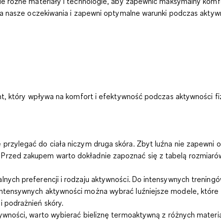
 różne materiały i technologie, aby zapewnić maksymalny komfor
a nasze oczekiwania i zapewni optymalne warunki podczas aktywn
nt, który wpływa na komfort i efektywność podczas aktywności f
 przylegać do ciała niczym druga skóra. Zbyt luźna nie zapewni 
 Przed zakupem warto dokładnie zapoznać się z tabelą rozmiarów
ych preferencji i rodzaju aktywności. Do intensywnych treningów
j intensywnych aktywności można wybrać luźniejsze modele, któr
i podrażnień skóry.
ywności, warto wybierać bieliznę termoaktywną z różnych materiał