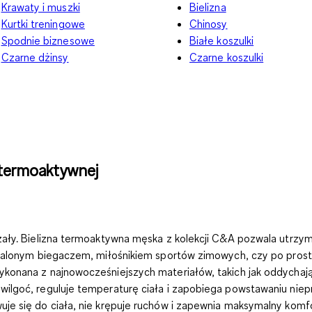
Krawaty i muszki
Bielizna
Kurtki treningowe
Chinosy
Spodnie biznesowe
Białe koszulki
Czarne dżinsy
Czarne koszulki
 termoaktywnej
zały.
Bielizna termoaktywna męska
z kolekcji C&A pozwala utrzy
palonym biegaczem, miłośnikiem sportów zimowych, czy po prostu
konana z najnowocześniejszych materiałów, takich jak oddychaj
ilgoć, reguluje temperaturę ciała i zapobiega powstawaniu niep
e się do ciała, nie krępuje ruchów i zapewnia maksymalny komfor