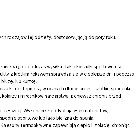
ch rodzajów tej odzieży, dostosowując ją do pory roku,
nie wilgoci podczas wysiłku. Takie koszulki sportowe dla
kty z krótkim rękawem sprawdzą się w cieplejsze dni i podczas
luzę, lub kurtkę.
oszulki, dostępne są w różnych długościach – krótkie spodenki
 kolarzy i miłośników narciarstwa, ponieważ chronią przed
ci fizycznej. Wykonane z oddychających materiałów,
podnie sportowe lub jako bielizna do spania.
alesony termoaktywne zapewniają ciepło i izolację, chroniąc