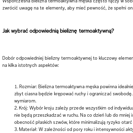
Współczesna bielizna termoaktywna męska często łączy w sobie
zwrócić uwagę na te elementy, aby mieć pewność, że spełni on
Jak wybrać odpowiednią bieliznę termoaktywną?
Dobór odpowiedniej bielizny termoaktywnej to kluczowy eleme
na kilka istotnych aspektów:
Rozmiar: Bielizna termoaktywna męska
powinna idealnie
zbyt ciasna będzie krępować ruchy i ograniczać swobodę.
wymiarom.
Krój:
Wybór kroju zależy przede wszystkim od indywidualn
nie będą przeszkadzać w ruchu. Na co dzień lub do mnie
obecność płaskich szwów, które minimalizują ryzyko otarć 
Materiał:
W zależności od pory roku i intensywności akt