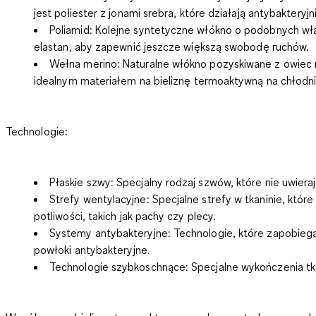
jest
poliester z jonami srebra
, które działają antybaktery
Poliamid:
Kolejne syntetyczne włókno o podobnych właści
elastan
, aby zapewnić jeszcze większą swobodę ruchów.
Wełna merino:
Naturalne włókno pozyskiwane z owiec m
idealnym materiałem na bieliznę termoaktywną na chłodn
Technologie:
Płaskie szwy:
Specjalny rodzaj szwów, które nie uwieraj
Strefy wentylacyjne:
Specjalne strefy w tkaninie, które
potliwości, takich jak pachy czy plecy.
Systemy antybakteryjne:
Technologie, które zapobiega
powłoki antybakteryjne
.
Technologie szybkoschnące:
Specjalne wykończenia tka