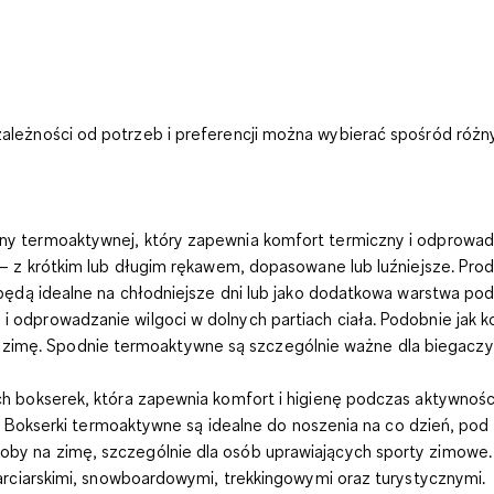
leżności od potrzeb i preferencji można wybierać spośród różny
y termoaktywnej, który zapewnia komfort termiczny i odprowadza
 z krótkim lub długim rękawem, dopasowane lub luźniejsze. Produ
dą idealne na chłodniejsze dni lub jako dodatkowa warstwa pod b
 odprowadzanie wilgoci w dolnych partiach ciała. Podobnie jak k
na zimę. Spodnie termoaktywne są szczególnie ważne dla biegaczy,
ch bokserek, która zapewnia komfort i higienę podczas aktywnoś
 Bokserki termoaktywne są idealne do noszenia na co dzień, pod s
by na zimę, szczególnie dla osób uprawiających sporty zimowe. K
rciarskimi, snowboardowymi, trekkingowymi oraz turystycznymi.