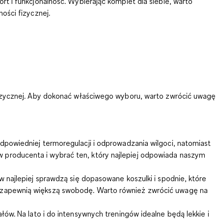
t i funkcjonalność. Wybierając
komplet dla siebie, warto
ości fizycznej.
izycznej. Aby dokonać właściwego wyboru, warto zwrócić uwagę
odpowiedniej termoregulacji i odprowadzania wilgoci, natomiast
 producenta i wybrać ten, który najlepiej odpowiada naszym
 najlepiej sprawdzą się dopasowane koszulki i spodnie, które
e zapewnią większą swobodę. Warto również zwrócić uwagę na
ów. Na lato i do intensywnych treningów idealne będą lekkie i