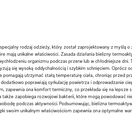
specjalny rodzaj odzieży, który został zaprojektowany z myślą 
tóre mają unikalne właściwości.
Zasada działania bielizny termoakt
 wychłodzeniu organizmu podczas przerw lub w chłodniejsze dni.
ryzują się wysoką oddychalnością i szybkim schnięciem. Oprócz odp
że pomagają utrzymać stałą temperaturę ciała, chroniąc przed p
 dodatkowo poprawiają cyrkulację powietrza i odprowadzanie ciep
im,
zapewnia ona komfort termiczny
, co przekłada się na lepsze
 a także zapobiega rozwojowi bakterii, które mogą powodować nie
ą swobodę podczas aktywności. Podsumowując,
bielizna termoakty
ięki swoim unikalnym właściwościom zapewnia ona optymalne waru